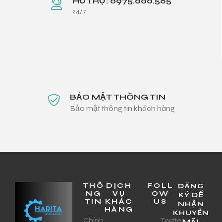
HỖ TRỢ: 0975.000.565
24/7
BẢO MẬT THÔNG TIN
Bảo mật thông tin khách hàng
THÔ
DỊCH
FOLL
ĐĂNG
NG
VỤ
OW
KÝ ĐỂ
TIN
KHÁC
US
NHẬN
HÀNG
KHUYẾN
Chính
Twitter
MÃI