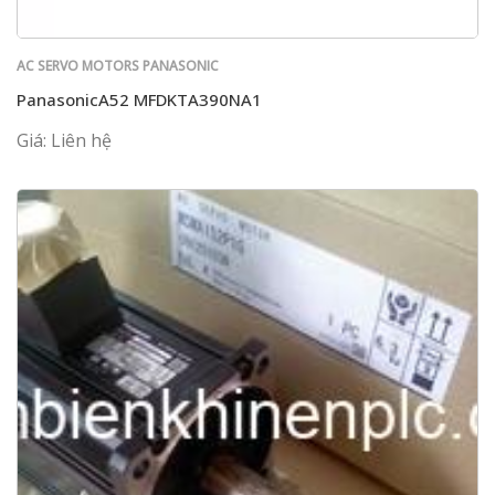
AC SERVO MOTORS PANASONIC
PanasonicA52 MFDKTA390NA1
Giá: Liên hệ