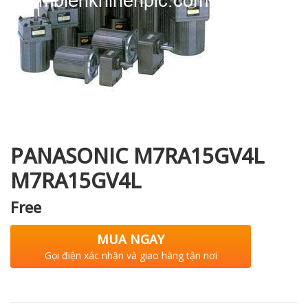
i XNK
PANASONIC M7RA15GV4L
M7RA15GV4L
Free
MUA NGAY
Gọi điện xác nhận và giao hàng tận nơi