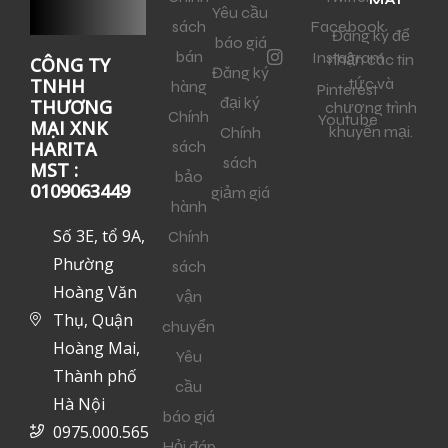
Yêu cầu
sách
Facebook
Đăng ký để
báo giá
bán
Instagram
nhận các tin
CÔNG TY
Đăng ký
tức và
TNHH
hàng
Pinterest
đại ký
THƯƠNG
chương trình
Chính
Youtube
MẠI XNK
khuyến mại.
Chính
sách
HARITA
sách
MST :
bảo
0109063449
giảm giá
hành
Số 3E, tổ 9A,
Chính
Phường
sách
Hoàng Văn
vận
Thụ, Quận
chuyển
Hoàng Mai,
Yêu
Thành phố
cầu
Hà Nội
báo giá
0975.000.565
Hỏi đáp