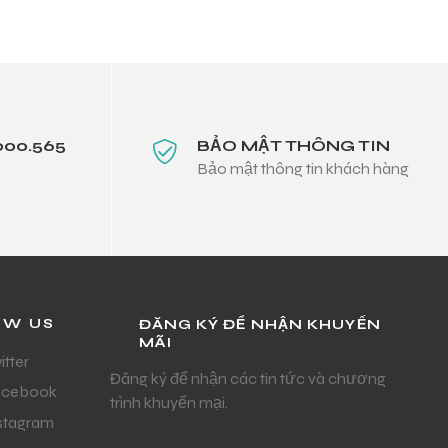
000.565
BẢO MẬT THÔNG TIN
Bảo mật thông tin khách hàng
OW US
ĐĂNG KÝ ĐỂ NHẬN KHUYẾN
MÃI
itter
Đăng ký để nhận các tin tức và chương
acebook
trình khuyến mại.
stagram