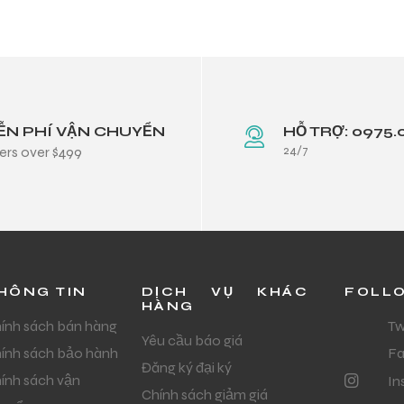
ỄN PHÍ VẬN CHUYỂN
HỖ TRỢ: 0975.
24/7
ers over $499
HÔNG TIN
DỊCH VỤ KHÁC
FOLL
HÀNG
ính sách bán hàng
Tw
Yêu cầu báo giá
ính sách bảo hành
F
Đăng ký đại ký
ính sách vận
In
Chính sách giảm giá