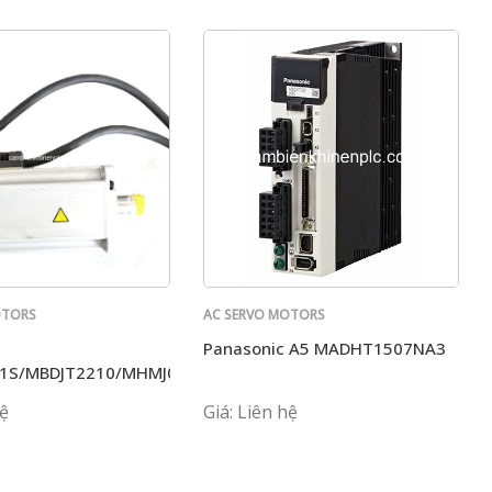
OTORS
AC SERVO MOTORS
PANASONIC
Panasonic A5 MADHT1507NA3
1S/MBDJT2210/MHMJ082P1S+MCDJT3220
hệ
Giá: Liên hệ