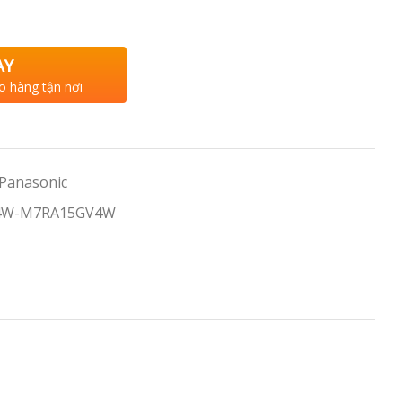
AY
o hàng tận nơi
 Panasonic
V4W-M7RA15GV4W