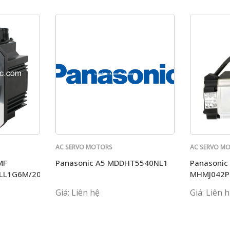
AC SERVO MOTORS
AC SERVO M
PANASONIC
PANASONIC
MF
Panasonic A5 MDDHT5540NL1
Panasonic
LL1G6M/202L1G6M/L1H6M
MHMJ042P
Giá: Liên hệ
Giá: Liên 