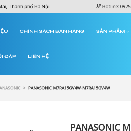
Mai, Thành phố Hà Nội
Hotline: 0975
IỆU
CHÍNH SÁCH BÁN HÀNG
SẢN PHẨM
ỎI ĐÁP
LIÊN HỆ
PANASONIC
>
PANASONIC M7RA15GV4W-M7RA15GV4W
PANASONIC 