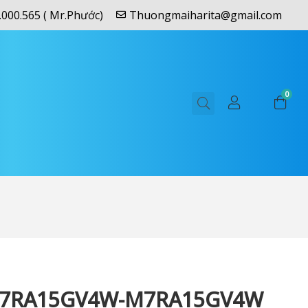
.000.565 ( Mr.Phước)
Thuongmaiharita@gmail.com
0
M7RA15GV4W-M7RA15GV4W