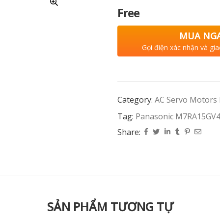
Free
MUA NG
Gọi điện xác nhận và gia
Category:
AC Servo Motors
Tag:
Panasonic M7RA15G
Share:
SẢN PHẨM TƯƠNG TỰ