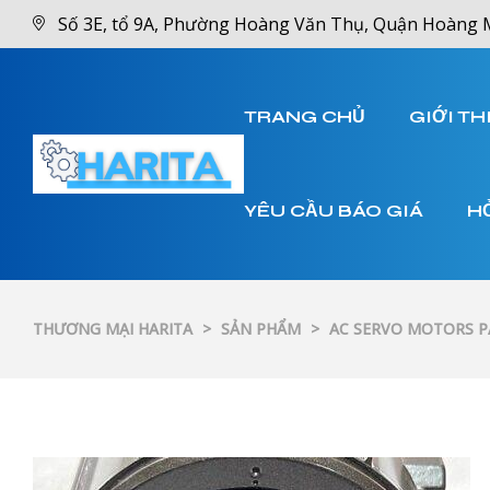
Số 3E, tổ 9A, Phường Hoàng Văn Thụ, Quận Hoàng 
TRANG CHỦ
GIỚI TH
YÊU CẦU BÁO GIÁ
H
THƯƠNG MẠI HARITA
>
SẢN PHẨM
>
AC SERVO MOTORS 