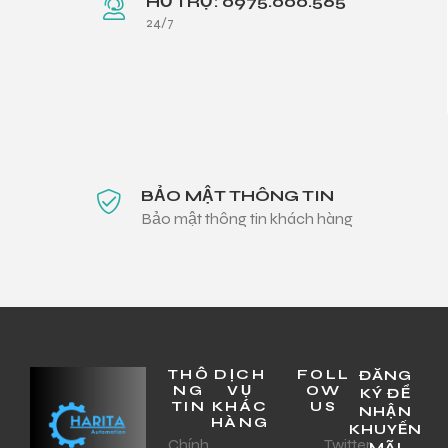
HỖ TRỢ: 0975.000.565
24/7
BẢO MẬT THÔNG TIN
Bảo mật thông tin khách hàng
THÔ
DỊCH
FOLL
ĐĂNG
NG
VỤ
OW
KÝ ĐỂ
TIN
KHÁC
US
NHẬN
HÀNG
KHUYẾN
Chính
Twitter
MÃI