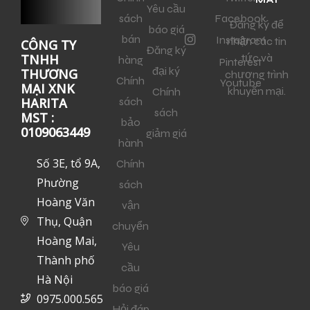
Yêu cầu
sách
Facebook
Đăng ký để
báo giá
bán
Instagram
nhận các tin
CÔNG TY
Đăng ký
tức và
TNHH
hàng
Pinterest
đại ký
THƯƠNG
chương trình
Chính
Youtube
MẠI XNK
khuyến mại.
Chính
sách
HARITA
sách
MST :
bảo
0109063449
giảm giá
hành
Số 3E, tổ 9A,
Chính
Phường
sách
Hoàng Văn
vận
Thụ, Quận
chuyển
Hoàng Mai,
Yêu
Thành phố
cầu
Hà Nội
báo giá
0975.000.565
Hỏi đáp