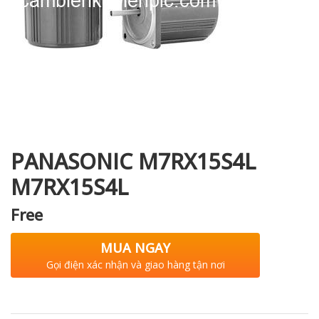
i XNK
PANASONIC M7RX15S4L
M7RX15S4L
Free
MUA NGAY
Gọi điện xác nhận và giao hàng tận nơi