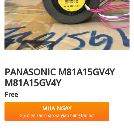
i XNK
PANASONIC M81A15GV4Y
M81A15GV4Y
Free
MUA NGAY
Gọi điện xác nhận và giao hàng tận nơi