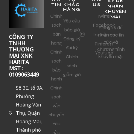
KÝ ĐỂ
TIN
KHÁC
US
NHẬN
HÀNG
KHUYẾN
Chính
Twitter
MÃI
Yêu cầu
sách
Facebook
Đăng ký để
báo giá
bán
Instagram
nhận các tin
CÔNG TY
Đăng ký
tức và
TNHH
hàng
Pinterest
đại ký
THƯƠNG
chương trình
Chính
Youtube
MẠI XNK
khuyến mại.
Chính
sách
HARITA
sách
MST :
bảo
0109063449
giảm giá
hành
Số 3E, tổ 9A,
Chính
Phường
sách
Hoàng Văn
vận
Thụ, Quận
chuyển
Hoàng Mai,
Yêu
Thành phố
cầu