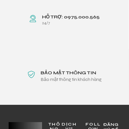
HỖ TRỢ: 0975.000.565
24/7
BẢO MẬT THÔNG TIN
Bảo mật thông tin khách hàng
THÔ
DỊCH
FOLL
ĐĂNG
NG
VỤ
OW