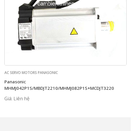
AC SERVO MOTORS PANASONIC
Panasonic
MHMJ042P1S/MBDJT2210/MHMJ082P1S+MCDJT3220
Giá: Liên hệ