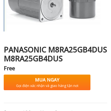
i XNK
PANASONIC M8RA25GB4DUS
M8RA25GB4DUS
Free
MUA NGAY
Gọi điện xác nhận và giao hàng tận nơi