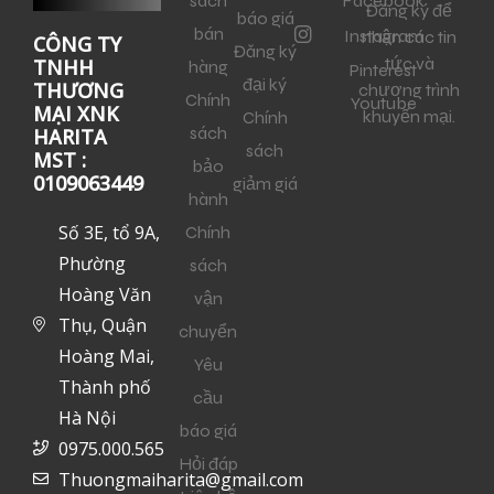
sách
Facebook
Đăng ký để
báo giá
bán
Instagram
nhận các tin
CÔNG TY
Đăng ký
tức và
TNHH
hàng
Pinterest
đại ký
THƯƠNG
chương trình
Chính
Youtube
MẠI XNK
khuyến mại.
Chính
sách
HARITA
sách
MST :
bảo
0109063449
giảm giá
hành
Số 3E, tổ 9A,
Chính
Phường
sách
Hoàng Văn
vận
Thụ, Quận
chuyển
Hoàng Mai,
Yêu
Thành phố
cầu
Hà Nội
báo giá
0975.000.565
Hỏi đáp
Thuongmaiharita@gmail.com