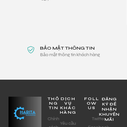
BẢO MẬT THÔNG TIN
Bảo mật thông tin khách hàng
THÔ
DỊCH
FOLL
ĐĂNG
NG
VỤ
OW
KÝ ĐỂ
TIN
KHÁC
US
NHẬN
HÀNG
KHUYẾN
Chính
Twitter
MÃI
Yêu cầu