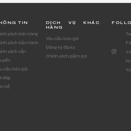
HÔNG TIN
DỊCH VỤ KHÁC
FOLL
HÀNG
ính sách bán hàng
Tw
Yêu cầu báo giá
ính sách bảo hành
F
Đăng ký đại ký
ính sách vận
In
Chính sách giảm giá
uyển
Pi
u cầu báo giá
Yo
i đáp
ên hệ