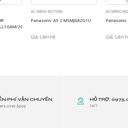
AC SERVO MOTORS
AC SERVO M
PANASONIC
PANASONIC
MF
Panasonic A5 2 MSMJ082G1U
Panasonic
LL1G6M/202L1G6M/L1H6M
Giá: Liên hệ
Giá: Liên 
ỄN PHÍ VẬN CHUYỂN
HỖ TRỢ: 0975.
24/7
ers over $499