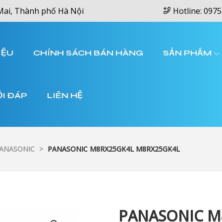
Mai, Thành phố Hà Nội
Hotline: 0975
IỆU
CHÍNH SÁCH BÁN HÀNG
SẢN PHẨM
ỎI ĐÁP
LIÊN HỆ
PANASONIC
>
PANASONIC M8RX25GK4L M8RX25GK4L
PANASONIC M