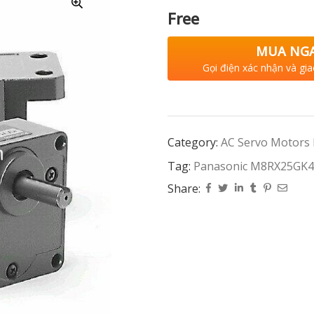
Free
MUA NG
Gọi điện xác nhận và gia
Category:
AC Servo Motors
Tag:
Panasonic M8RX25GK
Share: