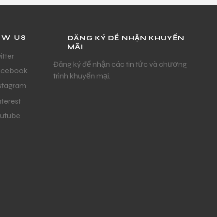
OW US
ĐĂNG KÝ ĐỂ NHẬN KHUYẾN
MÃI
itter
Đăng ký để nhận các tin tức và chương
acebook
trình khuyến mại.
stagram
nterest
utube