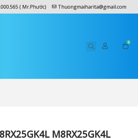
.000.565 ( Mr.Phước)
Thuongmaiharita@gmail.com
0
8RX25GK4L M8RX25GK4L