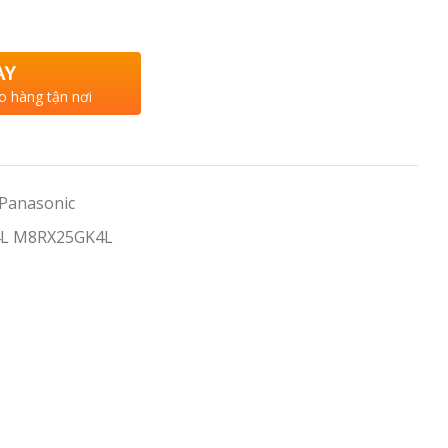
AY
o hàng tận nơi
 Panasonic
4L M8RX25GK4L