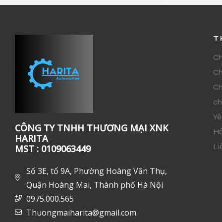
T
Ch
Ch
Ch
ch
Yê
CÔNG TY TNHH THƯƠNG MẠI XNK
Hỏ
HARITA
Li
MST : 0109063449
Số 3E, tổ 9A, Phường Hoàng Văn Thụ,
Quận Hoàng Mai, Thành phố Hà Nội
0975.000.565
Thuongmaiharita@gmail.com