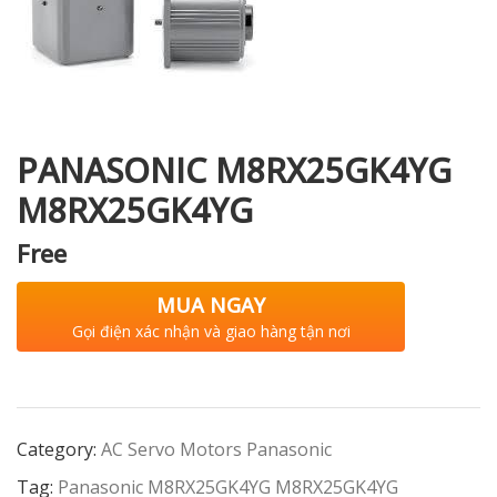
i XNK
PANASONIC M8RX25GK4YG
M8RX25GK4YG
Free
MUA NGAY
Gọi điện xác nhận và giao hàng tận nơi
Category:
AC Servo Motors Panasonic
Tag:
Panasonic M8RX25GK4YG M8RX25GK4YG