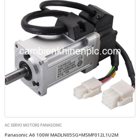
AC SERVO MOTORS PANASONIC
Panasonic A6 100W MADLN05SG+MSMF012L1U2M