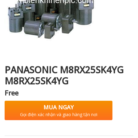
i XNK
PANASONIC M8RX25SK4YG
M8RX25SK4YG
Free
MUA NGAY
Gọi điện xác nhận và giao hàng tận nơi