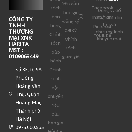
Yêu cầu
sách
Facebook
Đăng ký để
báo giá
bán
Instagram
nhận các tin
CÔNG TY
Đăng ký
tức và
TNHH
hàng
Pinterest
đại ký
THƯƠNG
chương trình
Chính
Youtube
MẠI XNK
khuyến mại.
Chính
sách
HARITA
sách
MST :
bảo
0109063449
giảm giá
hành
Số 3E, tổ 9A,
Chính
Phường
sách
Hoàng Văn
vận
Thụ, Quận
chuyển
Hoàng Mai,
Yêu
Thành phố
cầu
Hà Nội
báo giá
0975.000.565
Hỏi đáp