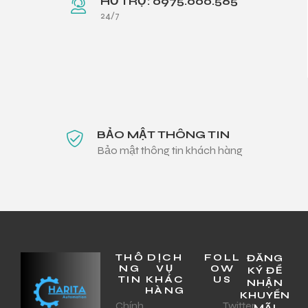
HỖ TRỢ: 0975.000.565
24/7
BẢO MẬT THÔNG TIN
Bảo mật thông tin khách hàng
THÔ
DỊCH
FOLL
ĐĂNG
NG
VỤ
OW
KÝ ĐỂ
TIN
KHÁC
US
NHẬN
HÀNG
KHUYẾN
Chính
Twitter
MÃI