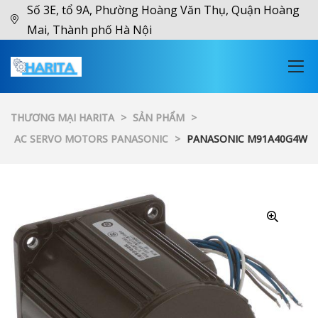
Số 3E, tổ 9A, Phường Hoàng Văn Thụ, Quận Hoàng
Mai, Thành phố Hà Nội
THƯƠNG MẠI HARITA
>
SẢN PHẨM
>
AC SERVO MOTORS PANASONIC
>
PANASONIC M91A40G4W