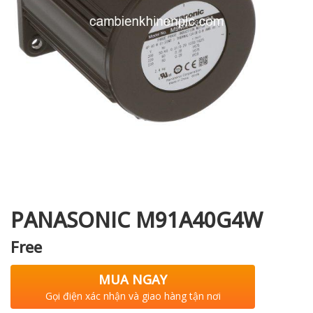
i XNK
PANASONIC M91A40G4W
Free
MUA NGAY
Gọi điện xác nhận và giao hàng tận nơi