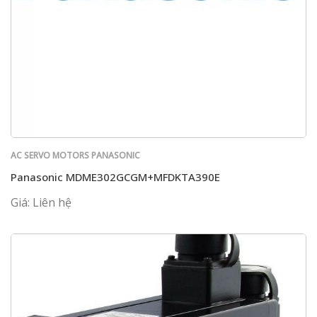
AC SERVO MOTORS PANASONIC
Panasonic MDME302GCGM+MFDKTA390E
Giá: Liên hệ