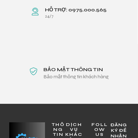
HỖ TRỢ: 0975.000.565
24/7
BẢO MẬT THÔNG TIN
Bảo mật thông tin khách hàng
THÔ
DỊCH
FOLL
ĐĂNG
NG
VỤ
OW
KÝ ĐỂ
TIN
KHÁC
US
NHẬN