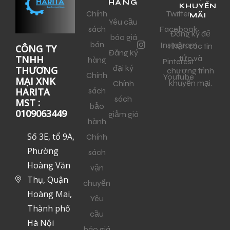
HÀNG
KHUYẾN
Chính
Twitter
MÃI
Yêu cầu
sách
Facebook
Đăng ký để
báo giá
bán
Instagram
nhận các tin
CÔNG TY
Đăng ký
tức và
TNHH
hàng
Pinterest
đại ký
THƯƠNG
chương trình
Chính
Youtube
MẠI XNK
khuyến mại.
Chính
sách
HARITA
sách
MST :
bảo
0109063449
giảm giá
hành
Số 3E, tổ 9A,
Chính
Phường
sách
Hoàng Văn
vận
Thụ, Quận
chuyển
Hoàng Mai,
Yêu
Thành phố
cầu
Hà Nội
báo giá