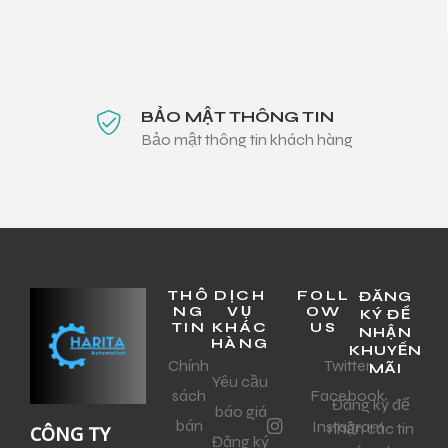
BẢO MẬT THÔNG TIN
Bảo mật thông tin khách hàng
THÔ
DỊCH
FOLL
ĐĂNG
NG
VỤ
OW
KÝ ĐỂ
TIN
KHÁC
US
NHẬN
HÀNG
KHUYẾN
Chính
Twitter
MÃI
Yêu cầu
sách
Facebook
Đăng ký để
báo giá
bán
Instagram
nhận các tin
CÔNG TY
Đăng ký