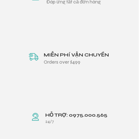
Đáp ứng tất cả đơn hàng
MIỄN PHÍ VẬN CHUYỂN
Orders over $499
HỖ TRỢ: 0975.000.565
24/7