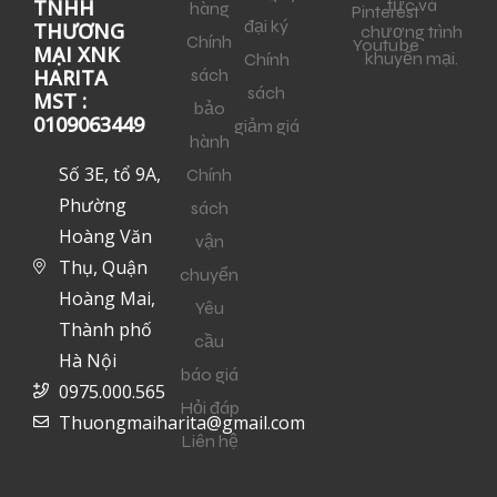
tức và
TNHH
hàng
Pinterest
đại ký
THƯƠNG
chương trình
Chính
Youtube
MẠI XNK
khuyến mại.
Chính
sách
HARITA
sách
MST :
bảo
0109063449
giảm giá
hành
Số 3E, tổ 9A,
Chính
Phường
sách
Hoàng Văn
vận
Thụ, Quận
chuyển
Hoàng Mai,
Yêu
Thành phố
cầu
Hà Nội
báo giá
0975.000.565
Hỏi đáp
Thuongmaiharita@gmail.com
Liên hệ