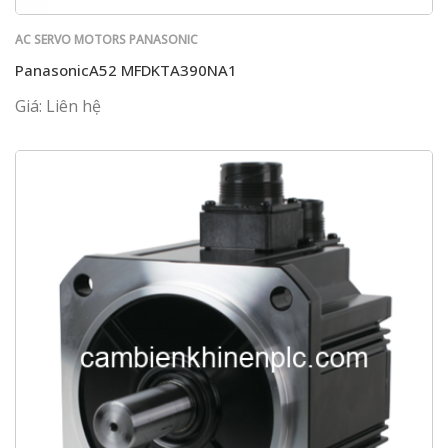
AC SERVO MOTORS PANASONIC
PanasonicA52 MFDKTA390NA1
Giá: Liên hệ