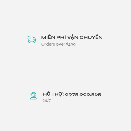
MIỄN PHÍ VẬN CHUYỂN
Orders over $499
HỖ TRỢ: 0975.000.565
24/7