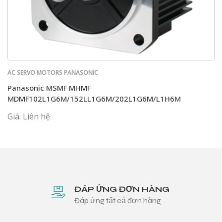
AC SERVO MOTORS PANASONIC
Panasonic MSMF MHMF
MDMF102L1G6M/152LL1G6M/202L1G6M/L1H6M
Giá: Liên hệ
ĐÁP ỨNG ĐƠN HÀNG
Đáp ứng tất cả đơn hàng