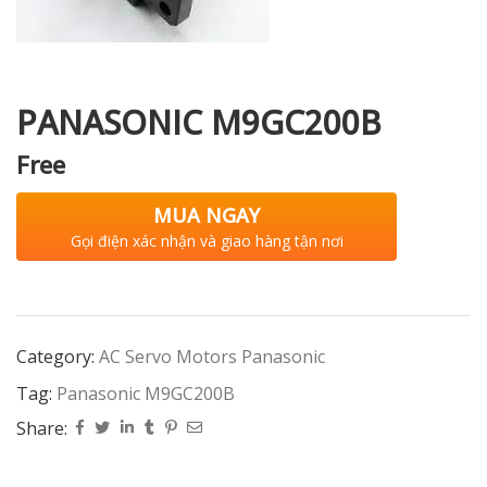
i XNK
PANASONIC M9GC200B
Free
MUA NGAY
Gọi điện xác nhận và giao hàng tận nơi
Category:
AC Servo Motors Panasonic
Tag:
Panasonic M9GC200B
Share: