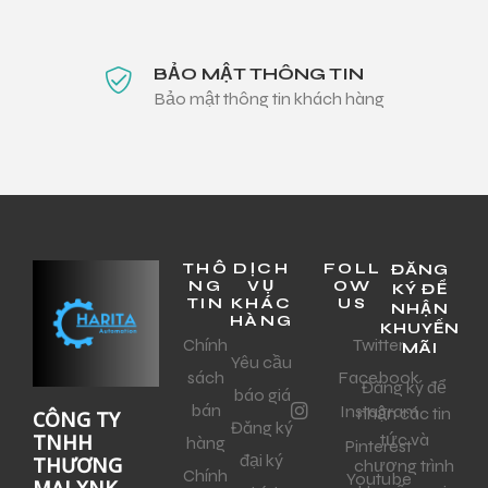
BẢO MẬT THÔNG TIN
Bảo mật thông tin khách hàng
THÔ
DỊCH
FOLL
ĐĂNG
NG
VỤ
OW
KÝ ĐỂ
TIN
KHÁC
US
NHẬN
HÀNG
KHUYẾN
Chính
Twitter
MÃI
Yêu cầu
sách
Facebook
Đăng ký để
báo giá
bán
Instagram
nhận các tin
CÔNG TY
Đăng ký
tức và
TNHH
hàng
Pinterest
đại ký
THƯƠNG
chương trình
Chính
Youtube