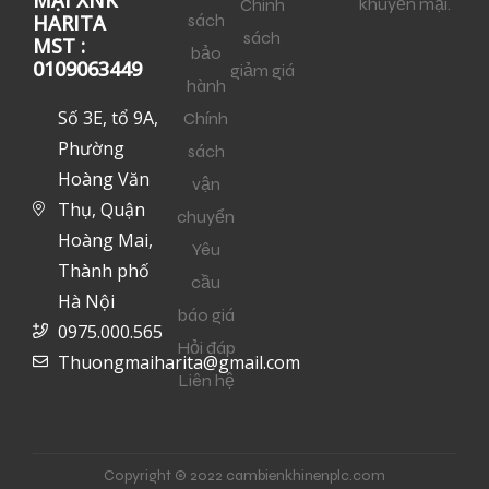
MẠI XNK
khuyến mại.
Chính
sách
HARITA
sách
MST :
bảo
0109063449
giảm giá
hành
Số 3E, tổ 9A,
Chính
Phường
sách
Hoàng Văn
vận
Thụ, Quận
chuyển
Hoàng Mai,
Yêu
Thành phố
cầu
Hà Nội
báo giá
0975.000.565
Hỏi đáp
Thuongmaiharita@gmail.com
Liên hệ
Copyright © 2022 cambienkhinenplc.com