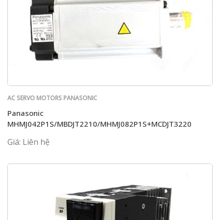
AC SERVO MOTORS PANASONIC
Panasonic
MHMJ042P1S/MBDJT2210/MHMJ082P1S+MCDJT3220
Giá: Liên hệ