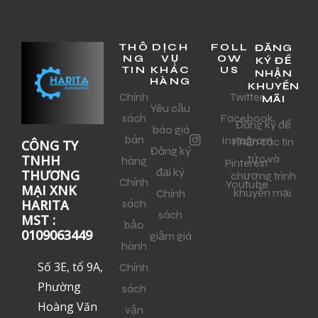
THÔ
DỊCH
FOLL
ĐĂNG
NG
VỤ
OW
KÝ ĐỂ
TIN
KHÁC
US
NHẬN
HÀNG
KHUYẾN
Chính
Twitter
MÃI
Yêu cầu
sách
Facebook
Đăng ký để
báo giá
bán
Instagram
nhận các tin
CÔNG TY
Đăng ký
tức và
TNHH
hàng
Pinterest
đại ký
THƯƠNG
chương trình
Chính
Youtube
MẠI XNK
khuyến mại.
Chính
sách
HARITA
sách
MST :
bảo
0109063449
giảm giá
hành
Số 3E, tổ 9A,
Chính
Phường
sách
Hoàng Văn
vận