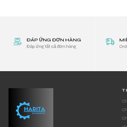
ĐÁP ỨNG ĐƠN HÀNG
MI
Đáp ứng tất cả đơn hàng
Ord
T
Ch
Ch
Ch
ch