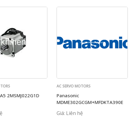
OTORS
AC SERVO MOTORS
PANASONIC
 A5 2MSMJ022G1D
Panasonic
MSME
MDME302GCGM+MFDKTA390E
hệ
Giá: Liên hệ