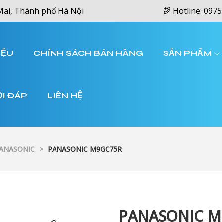
Mai, Thành phố Hà Nội
Hotline: 0975
IỆU
CHÍNH SÁCH BÁN HÀNG
SẢN PHẨM
ỎI ĐÁP
LIÊN HỆ
PANASONIC
>
PANASONIC M9GC75R
PANASONIC M