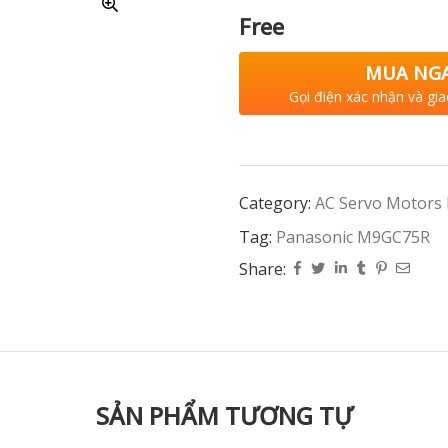
Free
MUA NG
Gọi điện xác nhận và gia
Category:
AC Servo Motors
Tag:
Panasonic M9GC75R
Share:
SẢN PHẨM TƯƠNG TỰ