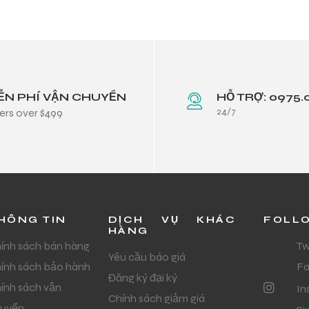
ỄN PHÍ VẬN CHUYỂN
HỖ TRỢ: 0975.
24/7
ers over $499
HÔNG TIN
DỊCH VỤ KHÁC
FOLL
HÀNG
ính sách bán hàng
Tw
Yêu cầu báo giá
ính sách bảo hành
F
Đăng ký đại ký
ính sách vận
In
Chính sách giảm giá
uyển