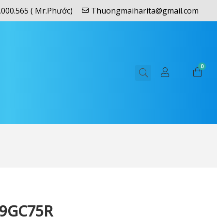
.000.565 ( Mr.Phước)
Thuongmaiharita@gmail.com
0
9GC75R