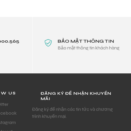
000.565
BẢO MẬT THÔNG TIN
Bảo mật thông tin khách hàng
OW US
ĐĂNG KÝ ĐỂ NHẬN KHUYẾN
MÃI
itter
Đăng ký để nhận các tin tức và chương
acebook
trình khuyến mại.
stagram