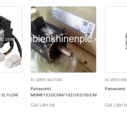
AC SERVO MOTORS
AC SERVO M
PANASONIC
PANASONIC
Panasonic
Panasonic
12L1U2M
MDME152GCGM/102/202/302/MHME/HM/402/
Giá: Liên hệ
Giá: Liên 