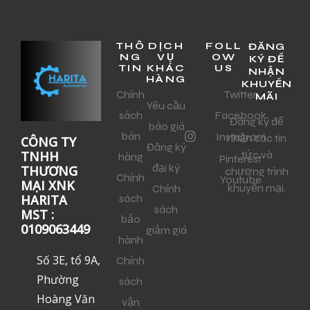
THÔ
DỊCH
FOLL
ĐĂNG
NG
VỤ
OW
KÝ ĐỂ
TIN
KHÁC
US
NHẬN
HÀNG
KHUYẾN
Chính
Twitter
MÃI
Yêu cầu
sách
Facebook
Đăng ký để
báo giá
bán
Instagram
nhận các tin
CÔNG TY
Đăng ký
tức và
TNHH
hàng
Pinterest
đại ký
THƯƠNG
chương trình
Chính
Youtube
MẠI XNK
khuyến mại.
Chính
sách
HARITA
sách
MST :
bảo
0109063449
giảm giá
hành
Số 3E, tổ 9A,
Chính
Phường
sách
Hoàng Văn
vận