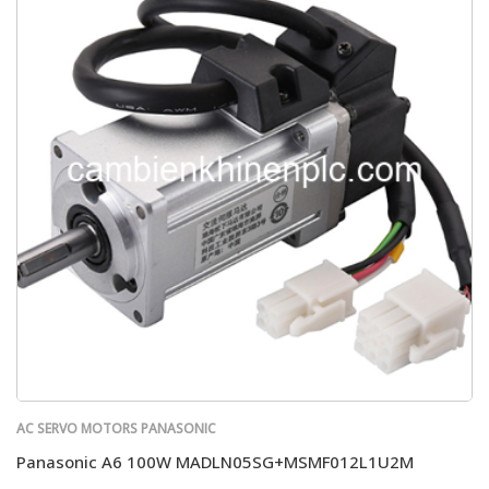
AC SERVO MOTORS PANASONIC
Panasonic A6 100W MADLN05SG+MSMF012L1U2M