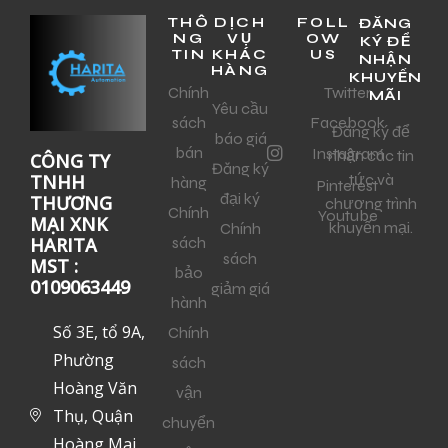
THÔ
DỊCH
FOLL
ĐĂNG
NG
VỤ
OW
KÝ ĐỂ
TIN
KHÁC
US
NHẬN
HÀNG
KHUYẾN
Chính
Twitter
MÃI
Yêu cầu
sách
Facebook
Đăng ký để
báo giá
bán
Instagram
nhận các tin
CÔNG TY
Đăng ký
tức và
TNHH
hàng
Pinterest
đại ký
THƯƠNG
chương trình
Chính
Youtube
MẠI XNK
khuyến mại.
Chính
sách
HARITA
sách
MST :
bảo
0109063449
giảm giá
hành
Số 3E, tổ 9A,
Chính
Phường
sách
Hoàng Văn
vận
Thụ, Quận
chuyển
Hoàng Mai,