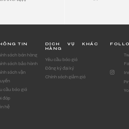
HÔNG TIN
DỊCH VỤ KHÁC
FOLL
HÀNG
ính sách bán hàng
Tw
Yêu cầu báo giá
ính sách bảo hành
F
Đăng ký đại ký
ính sách vận
In
Chính sách giảm giá
uyển
Pi
u cầu báo giá
Yo
i đáp
ên hệ