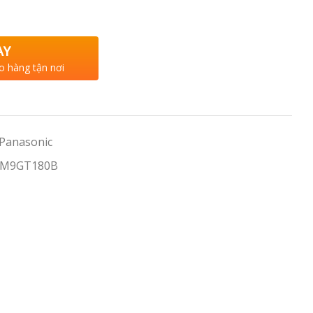
AY
o hàng tận nơi
 Panasonic
-M9GT180B