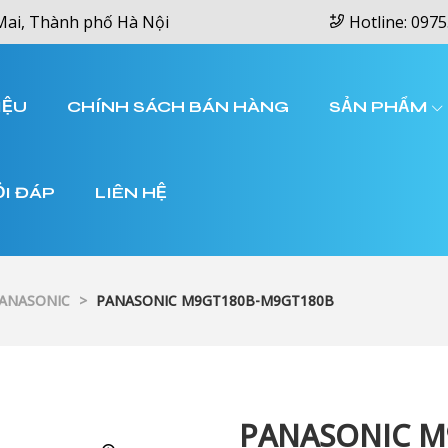
Mai, Thành phố Hà Nội
Hotline: 0975
IỆU
CHÍNH SÁCH BÁN HÀNG
SẢN PHẨM
ỎI ĐÁP
LIÊN HỆ
PANASONIC
>
PANASONIC M9GT180B-M9GT180B
PANASONIC M