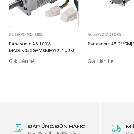
AC SERVO MOTORS
AC SERVO MOTORS
PANASONIC
PANASONIC
Panasonic A6 100W
Panasonic A5 2MSMJ
MADLN05SG+MSMF012L1U2M
Giá: Liên hệ
Giá: Liên hệ
ĐÁP ỨNG ĐƠN HÀNG
MI
Đáp ứng tất cả đơn hàng
Ord