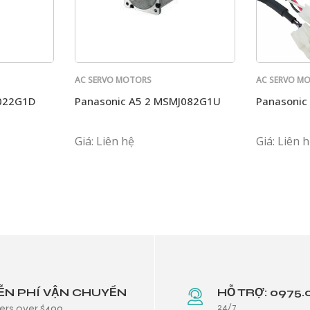
AC SERVO MOTORS
AC SERVO M
PANASONIC
PANASONIC
022G1D
Panasonic A5 2 MSMJ082G1U
Panasonic
Giá: Liên hệ
Giá: Liên 
ỄN PHÍ VẬN CHUYỂN
HỖ TRỢ: 0975.
24/7
ers over $499