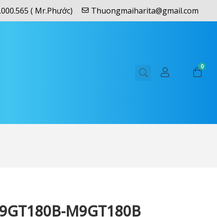
.000.565 ( Mr.Phước)
Thuongmaiharita@gmail.com
0
9GT180B-M9GT180B