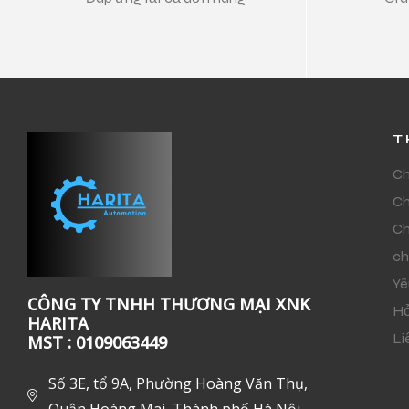
T
Ch
Ch
Ch
ch
Yê
CÔNG TY TNHH THƯƠNG MẠI XNK
Hỏ
HARITA
Li
MST : 0109063449
Số 3E, tổ 9A, Phường Hoàng Văn Thụ,
Quận Hoàng Mai, Thành phố Hà Nội