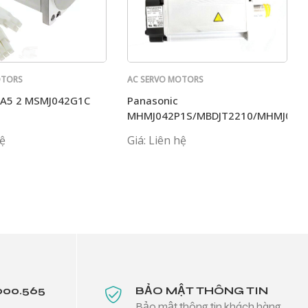
OTORS
AC SERVO MOTORS
PANASONIC
 A5 2 MSMJ042G1C
Panasonic
MHMJ042P1S/MBDJT2210/MHMJ082
hệ
Giá: Liên hệ
000.565
BẢO MẬT THÔNG TIN
Bảo mật thông tin khách hàng