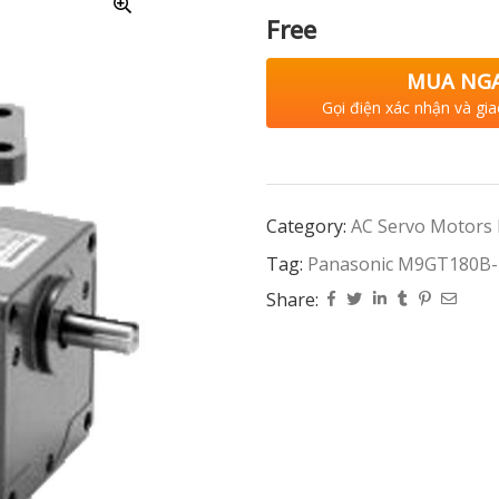
Free
MUA NG
Gọi điện xác nhận và gia
Category:
AC Servo Motors
Tag:
Panasonic M9GT180B
Share: