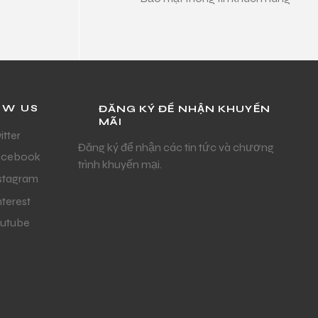
OW US
ĐĂNG KÝ ĐỂ NHẬN KHUYẾN
MÃI
itter
Đăng ký để nhận các tin tức và chương
acebook
trình khuyến mại.
stagram
nterest
utube