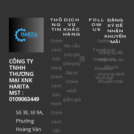
THÔ
DỊCH
FOLL
ĐĂNG
NG
VỤ
OW
KÝ ĐỂ
TIN
KHÁC
US
NHẬN
HÀNG
KHUYẾN
Chính
Twitter
MÃI
Yêu cầu
sách
Facebook
Đăng ký để
báo giá
bán
Instagram
nhận các tin
CÔNG TY
Đăng ký
tức và
TNHH
hàng
Pinterest
đại ký
THƯƠNG
chương trình
Chính
Youtube
MẠI XNK
khuyến mại.
Chính
sách
HARITA
sách
MST :
bảo
0109063449
giảm giá
hành
Số 3E, tổ 9A,
Chính
Phường
sách
Hoàng Văn
vận