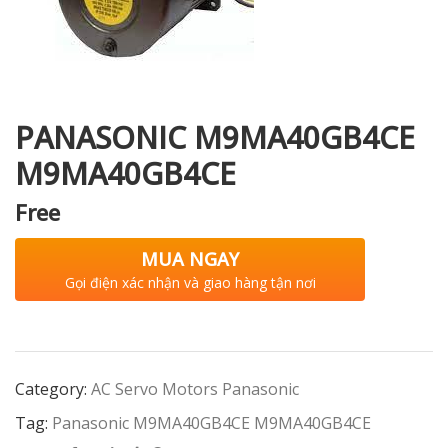
i XNK
PANASONIC M9MA40GB4CE
M9MA40GB4CE
Free
MUA NGAY
Gọi điện xác nhận và giao hàng tận nơi
Category:
AC Servo Motors Panasonic
Tag:
Panasonic M9MA40GB4CE M9MA40GB4CE