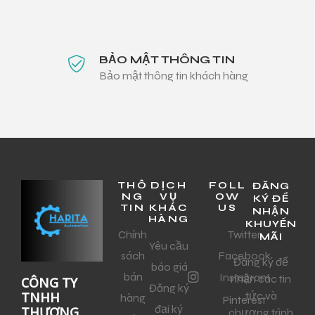
BẢO MẬT THÔNG TIN
Bảo mật thông tin khách hàng
THÔ
DỊCH
FOLL
ĐĂNG
NG
VỤ
OW
KÝ ĐỂ
TIN
KHÁC
US
NHẬN
HÀNG
KHUYẾN
Chính
Twitter
MÃI
Yêu cầu
sách
Facebook
Đăng ký để
báo giá
bán
Instagram
nhận các tin
CÔNG TY
Đăng ký
tức và
TNHH
hàng
Pinterest
đại ký
THƯƠNG
chương trình