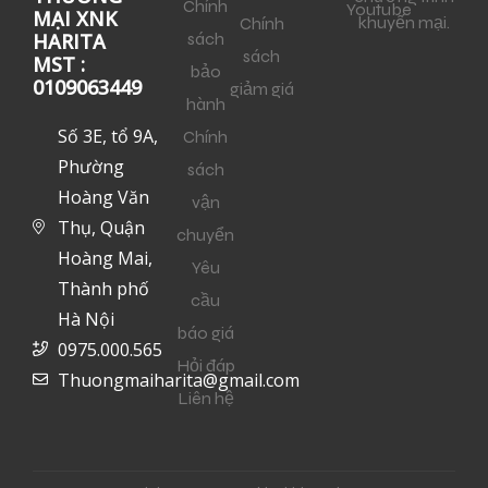
Chính
Youtube
MẠI XNK
khuyến mại.
Chính
sách
HARITA
sách
MST :
bảo
0109063449
giảm giá
hành
Số 3E, tổ 9A,
Chính
Phường
sách
Hoàng Văn
vận
Thụ, Quận
chuyển
Hoàng Mai,
Yêu
Thành phố
cầu
Hà Nội
báo giá
0975.000.565
Hỏi đáp
Thuongmaiharita@gmail.com
Liên hệ