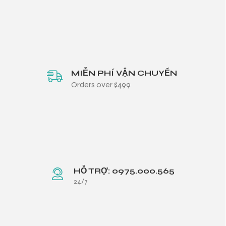
MIỄN PHÍ VẬN CHUYỂN
Orders over $499
HỖ TRỢ: 0975.000.565
24/7