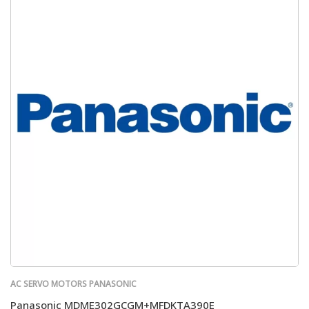
AC SERVO MOTORS PANASONIC
Panasonic MDME302GCGM+MFDKTA390E