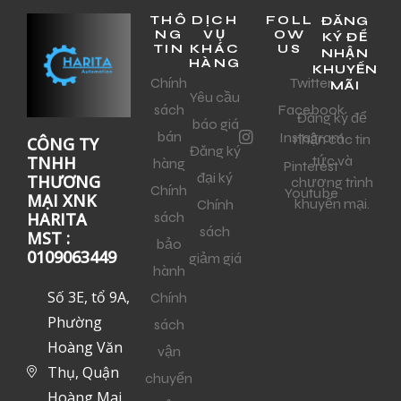
THÔ
DỊCH
FOLL
ĐĂNG
NG
VỤ
OW
KÝ ĐỂ
TIN
KHÁC
US
NHẬN
HÀNG
KHUYẾN
Chính
Twitter
MÃI
Yêu cầu
sách
Facebook
Đăng ký để
báo giá
bán
Instagram
nhận các tin
CÔNG TY
Đăng ký
tức và
TNHH
hàng
Pinterest
đại ký
THƯƠNG
chương trình
Chính
Youtube
MẠI XNK
khuyến mại.
Chính
sách
HARITA
sách
MST :
bảo
0109063449
giảm giá
hành
Số 3E, tổ 9A,
Chính
Phường
sách
Hoàng Văn
vận
Thụ, Quận
chuyển
Hoàng Mai,