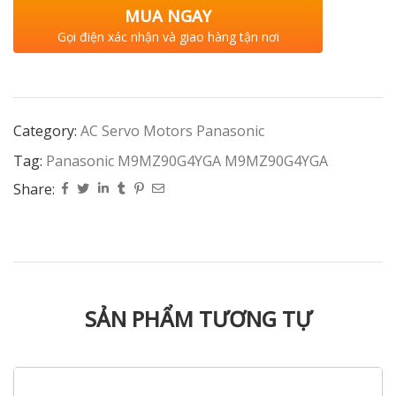
MUA NGAY
Gọi điện xác nhận và giao hàng tận nơi
Category:
AC Servo Motors Panasonic
Tag:
Panasonic M9MZ90G4YGA M9MZ90G4YGA
Share:
SẢN PHẨM TƯƠNG TỰ