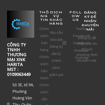
THÔ
DỊCH
FOLL
ĐĂNG
NG
VỤ
OW
KÝ ĐỂ
TIN
KHÁC
US
NHẬN
HÀNG
KHUYẾN
Chính
Twitter
MÃI
Yêu cầu
sách
Facebook
Đăng ký để
báo giá
bán
Instagram
nhận các tin
CÔNG TY
Đăng ký
tức và
TNHH
hàng
Pinterest
đại ký
THƯƠNG
chương trình
Chính
Youtube
MẠI XNK
khuyến mại.
Chính
sách
HARITA
sách
MST :
bảo
0109063449
giảm giá
hành
Số 3E, tổ 9A,
Chính
Phường
sách
Hoàng Văn
vận
Thụ, Quận