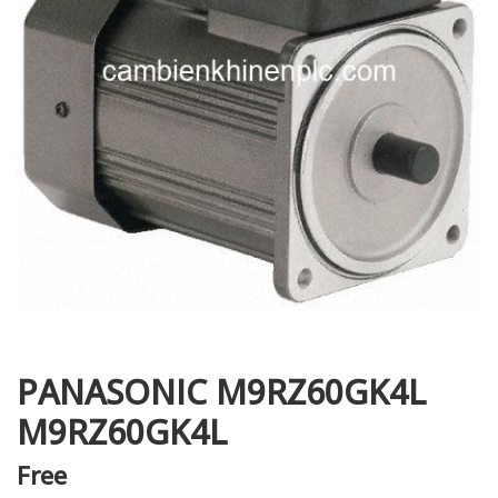
i XNK
PANASONIC M9RZ60GK4L
M9RZ60GK4L
Free