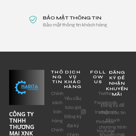
BẢO MẬT THÔNG TIN
Bảo mật thông tin khách hàng
THÔ
DỊCH
FOLL
ĐĂNG
NG
VỤ
OW
KÝ ĐỂ
TIN
KHÁC
US
NHẬN
HÀNG
KHUYẾN
Chính
Twitter
MÃI
Yêu cầu
sách
Facebook
Đăng ký để
báo giá
bán
Instagram
nhận các tin
CÔNG TY
Đăng ký
tức và
TNHH
hàng
Pinterest
đại ký
THƯƠNG
chương trình
Chính
Youtube
MẠI XNK
khuyến mại.
Chính