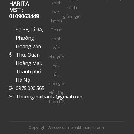
sách
HARITA
sách
MST :
bảo
0109063449
giảm giá
hành
Số 3E, tổ 9A,
Chính
Phường
sách
Hoàng Văn
vận
Thụ, Quận
chuyển
Hoàng Mai,
Yêu
Thành phố
cầu
Hà Nội
báo giá
0975.000.565
Hỏi đáp
Thuongmaiharita@gmail.com
Liên hệ
Copyright © 2022 cambienkhinenplc.com