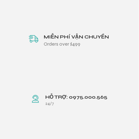
MIỄN PHÍ VẬN CHUYỂN
Orders over $499
HỖ TRỢ: 0975.000.565
24/7