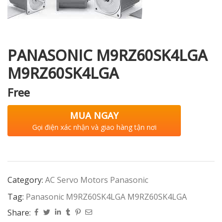
i XNK
PANASONIC M9RZ60SK4LGA
M9RZ60SK4LGA
Free
MUA NGAY
Gọi điện xác nhận và giao hàng tận nơi
Category:
AC Servo Motors Panasonic
Tag:
Panasonic M9RZ60SK4LGA M9RZ60SK4LGA
Share: