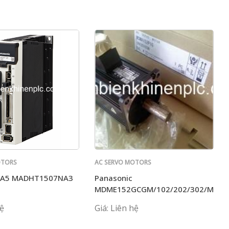
OTORS
AC SERVO MOTORS
PANASONIC
c A5 MADHT1507NA3
Panasonic
MDME152GCGM/102/202/302/MHM
hệ
Giá: Liên hệ