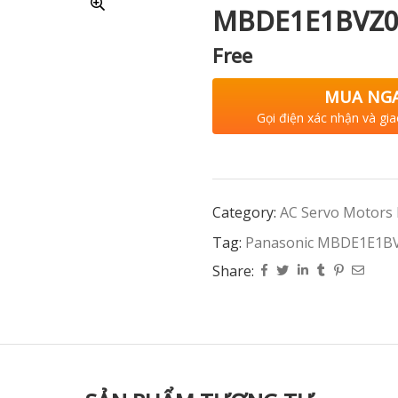
MBDE1E1BVZ0
Free
MUA NG
Gọi điện xác nhận và gia
Category:
AC Servo Motors
Tag:
Panasonic MBDE1E1B
Share: