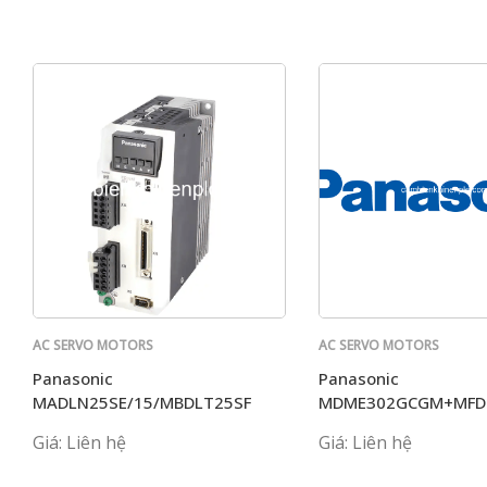
AC SERVO MOTORS
AC SERVO MOTORS
PANASONIC
PANASONIC
Panasonic
Panasonic
MADLN25SE/15/MBDLT25SF
MDME302GCGM+MFD
MCDLN35 G BE MADKT1107
Giá: Liên hệ
Giá: Liên hệ