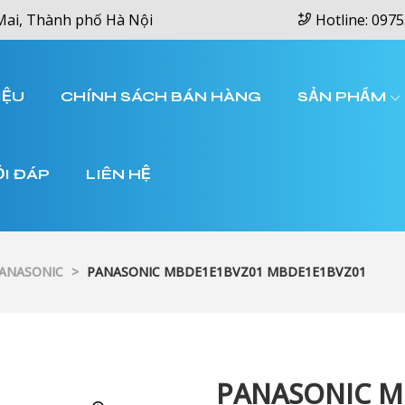
Mai, Thành phố Hà Nội
Hotline: 0975
IỆU
CHÍNH SÁCH BÁN HÀNG
SẢN PHẨM
ỎI ĐÁP
LIÊN HỆ
PANASONIC
>
PANASONIC MBDE1E1BVZ01 MBDE1E1BVZ01
PANASONIC M