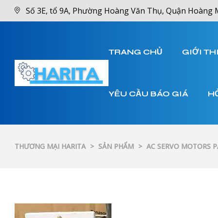
Số 3E, tổ 9A, Phường Hoàng Văn Thụ, Quận Hoàng 
TRANG CHỦ
GIỚI TH
YÊU CẦU BÁO GIÁ
H
THƯƠNG MẠI HARITA
>
SẢN PHẨM
>
AC SERVO MOTORS 