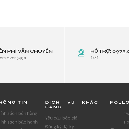
ỄN PHÍ VẬN CHUYỂN
HỖ TRỢ: 0975.
24/7
ers over $499
HÔNG TIN
DỊCH VỤ KHÁC
FOLL
HÀNG
ính sách bán hàng
Tw
Yêu cầu báo giá
ính sách bảo hành
F
Đăng ký đại ký