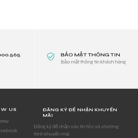
000.565
BẢO MẬT THÔNG TIN
Bảo mật thông tin khách hàng
OW US
ĐĂNG KÝ ĐỂ NHẬN KHUYẾN
MÃI
itter
Đăng ký để nhận các tin tức và chương
acebook
trình khuyến mại.