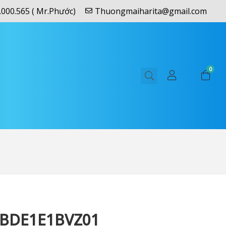
.000.565 ( Mr.Phước)
Thuongmaiharita@gmail.com
0
BDE1E1BVZ01