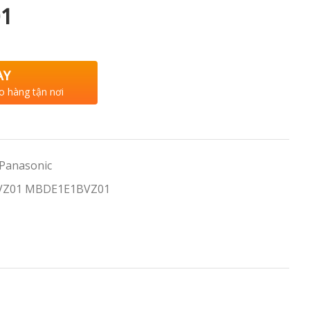
1
AY
o hàng tận nơi
 Panasonic
VZ01 MBDE1E1BVZ01