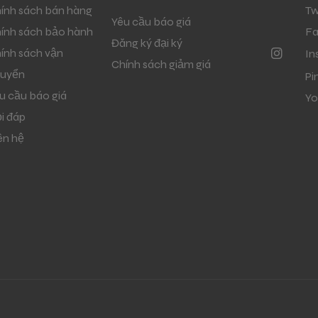
ính sách bán hàng
Tw
Yêu cầu báo giá
ính sách bảo hành
F
Đăng ký đại ký
ính sách vận
In
Chính sách giảm giá
uyển
Pi
u cầu báo giá
Yo
i đáp
ên hệ