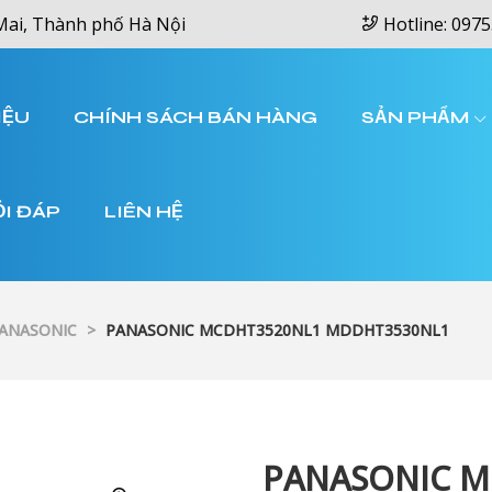
Mai, Thành phố Hà Nội
Hotline: 0975
IỆU
CHÍNH SÁCH BÁN HÀNG
SẢN PHẨM
ỎI ĐÁP
LIÊN HỆ
PANASONIC
>
PANASONIC MCDHT3520NL1 MDDHT3530NL1
PANASONIC M