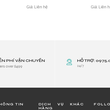
P1C MHMJ
Giá: Liên hệ
Giá: Liên 
ỄN PHÍ VẬN CHUYỂN
HỖ TRỢ: 0975.
24/7
ers over $499
HÔNG TIN
DỊCH VỤ KHÁC
FOLL
HÀNG