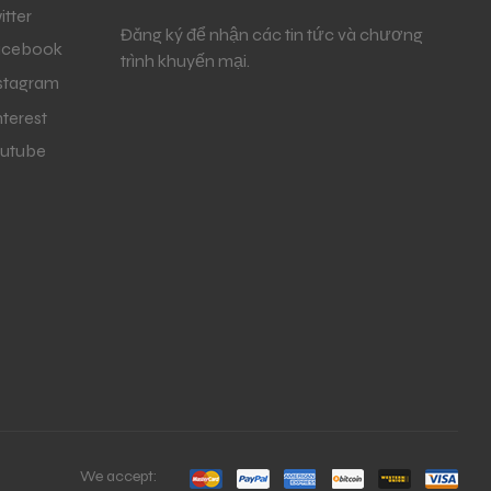
itter
Đăng ký để nhận các tin tức và chương
acebook
trình khuyến mại.
stagram
nterest
utube
We accept: