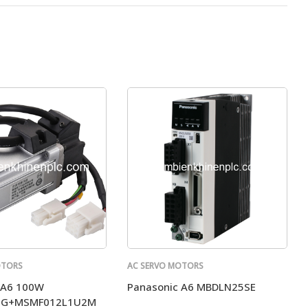
OTORS
AC SERVO MOTORS
PANASONIC
 A6 100W
Panasonic A6 MBDLN25SE
SG+MSMF012L1U2M