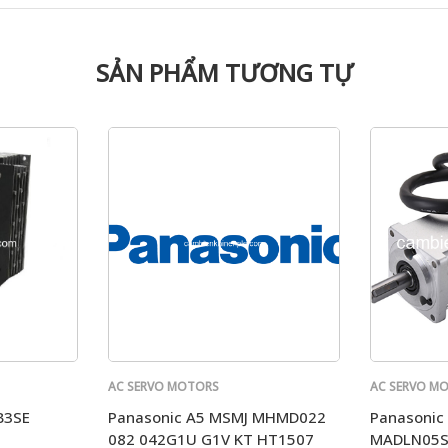
SẢN PHẨM TƯƠNG TỰ
AC SERVO MOTORS
AC SERVO M
PANASONIC
PANASONIC
B3SE
Panasonic A5 MSMJ MHMD022
Panasonic
082 042G1U G1V KT HT1507
MADLN05