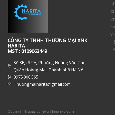
Ch
Ch
Ch
ch
Yê
CÔNG TY TNHH THƯƠNG MẠI XNK
Hỏ
HARITA
Li
MST : 0109063449
Số 3E, tổ 9A, Phường Hoàng Văn Thụ,
Quận Hoàng Mai, Thành phố Hà Nội
0975.000.565
Thuongmaiharita@gmail.com
Copyright © 2022 cambienkhinenplc.com