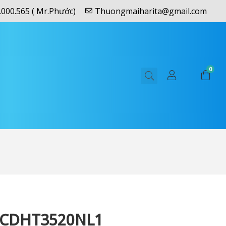
.000.565 ( Mr.Phước)
Thuongmaiharita@gmail.com
0
CDHT3520NL1