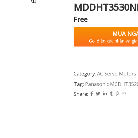
MDDHT3530N
Free
MUA NG
Gọi điện xác nhận và gia
Category:
AC Servo Motors
Tag:
Panasonic MCDHT35
Share: