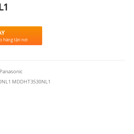
L1
AY
o hàng tận nơi
 Panasonic
20NL1 MDDHT3530NL1