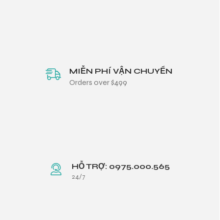
MIỄN PHÍ VẬN CHUYỂN
Orders over $499
HỖ TRỢ: 0975.000.565
24/7