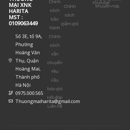
Chính
Youtube
MẠI XNK
khuyến mại.
Chính
sách
HARITA
sách
MST :
bảo
0109063449
giảm giá
hành
Số 3E, tổ 9A,
Chính
Phường
sách
Hoàng Văn
vận
Thụ, Quận
chuyển
Hoàng Mai,
Yêu
Thành phố
cầu
Hà Nội
báo giá
0975.000.565
Hỏi đáp
Thuongmaiharita@gmail.com
Liên hệ