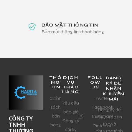
BẢO MẬT THÔNG TIN
Bảo mật thông tin khách hàng
THÔ
DỊCH
FOLL
ĐĂNG
NG
VỤ
OW
KÝ ĐỂ
TIN
KHÁC
US
NHẬN
HÀNG
KHUYẾN
Chính
Twitter
MÃI
Yêu cầu
sách
Facebook
Đăng ký để
báo giá
bán
Instagram
nhận các tin
CÔNG TY
Đăng ký
tức và
TNHH
hàng
Pinterest
đại ký
THƯƠNG
chương trình