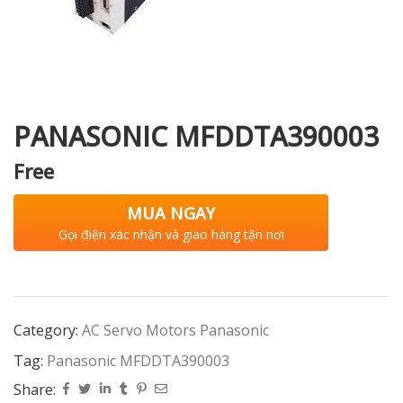
i XNK
PANASONIC MFDDTA390003
Free
MUA NGAY
Gọi điện xác nhận và giao hàng tận nơi
Category:
AC Servo Motors Panasonic
Tag:
Panasonic MFDDTA390003
Share: