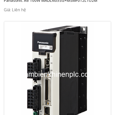
Panasonic A6 100W MADLN05SG+MSMF012L1U2M
Giá: Liên hệ