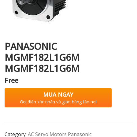
i XNK
PANASONIC
MGMF182L1G6M
MGMF182L1G6M
Free
MUA NGAY
Gọi điện xác nhận và giao hàng tận nơi
Category:
AC Servo Motors Panasonic