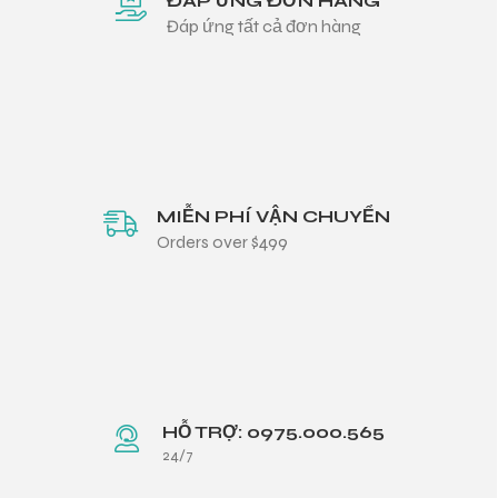
ĐÁP ỨNG ĐƠN HÀNG
Đáp ứng tất cả đơn hàng
MIỄN PHÍ VẬN CHUYỂN
Orders over $499
HỖ TRỢ: 0975.000.565
24/7