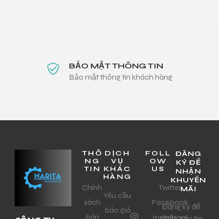
BẢO MẬT THÔNG TIN
Bảo mật thông tin khách hàng
THÔ
DỊCH
FOLL
ĐĂNG
NG
VỤ
OW
KÝ ĐỂ
TIN
KHÁC
US
NHẬN
HÀNG
KHUYẾN
Chính
Twitter
MÃI
Yêu cầu
sách
Facebook
Đăng ký để
báo giá
bán
Instagram
nhận các tin