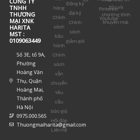
CÔNG TY
Đăng ký
tức và
TNHH
hàng
Pinterest
đại ký
THƯƠNG
chương trình
Chính
Youtube
MẠI XNK
khuyến mại.
Chính
sách
HARITA
sách
MST :
bảo
0109063449
giảm giá
hành
Số 3E, tổ 9A,
Chính
Phường
sách
Hoàng Văn
vận
Thụ, Quận
chuyển
Hoàng Mai,
Yêu
Thành phố
cầu
Hà Nội
báo giá
0975.000.565
Hỏi đáp
Thuongmaiharita@gmail.com
Liên hệ