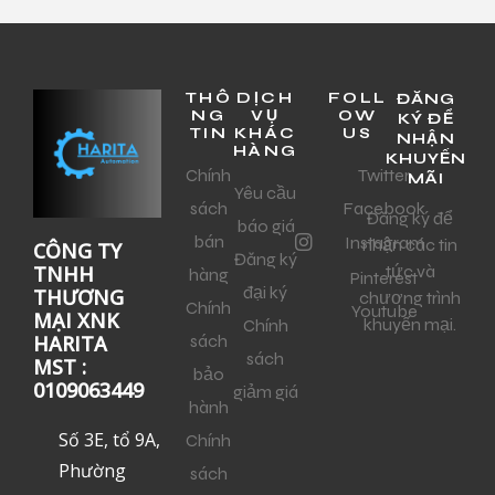
THÔ
DỊCH
FOLL
ĐĂNG
NG
VỤ
OW
KÝ ĐỂ
TIN
KHÁC
US
NHẬN
HÀNG
KHUYẾN
Chính
Twitter
MÃI
Yêu cầu
sách
Facebook
Đăng ký để
báo giá
bán
Instagram
nhận các tin
CÔNG TY
Đăng ký
tức và
TNHH
hàng
Pinterest
đại ký
THƯƠNG
chương trình
Chính
Youtube
MẠI XNK
khuyến mại.
Chính
sách
HARITA
sách
MST :
bảo
0109063449
giảm giá
hành
Số 3E, tổ 9A,
Chính
Phường
sách