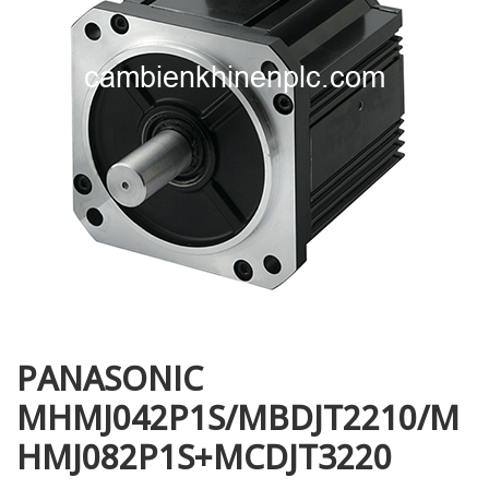
i XNK
PANASONIC
MHMJ042P1S/MBDJT2210/M
HMJ082P1S+MCDJT3220