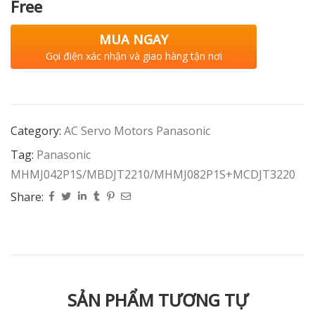
Free
MUA NGAY
Gọi điện xác nhận và giao hàng tận nơi
Category:
AC Servo Motors Panasonic
Tag:
Panasonic
MHMJ042P1S/MBDJT2210/MHMJ082P1S+MCDJT3220
Share:
SẢN PHẨM TƯƠNG TỰ