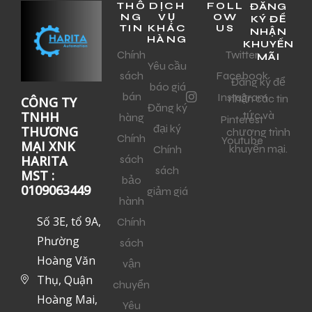
THÔ
DỊCH
FOLL
ĐĂNG
NG
VỤ
OW
KÝ ĐỂ
TIN
KHÁC
US
NHẬN
HÀNG
KHUYẾN
Chính
Twitter
MÃI
Yêu cầu
sách
Facebook
Đăng ký để
báo giá
bán
Instagram
nhận các tin
CÔNG TY
Đăng ký
tức và
TNHH
hàng
Pinterest
đại ký
THƯƠNG
chương trình
Chính
Youtube
MẠI XNK
khuyến mại.
Chính
sách
HARITA
sách
MST :
bảo
0109063449
giảm giá
hành
Số 3E, tổ 9A,
Chính
Phường
sách
Hoàng Văn
vận
Thụ, Quận
chuyển
Hoàng Mai,
Yêu