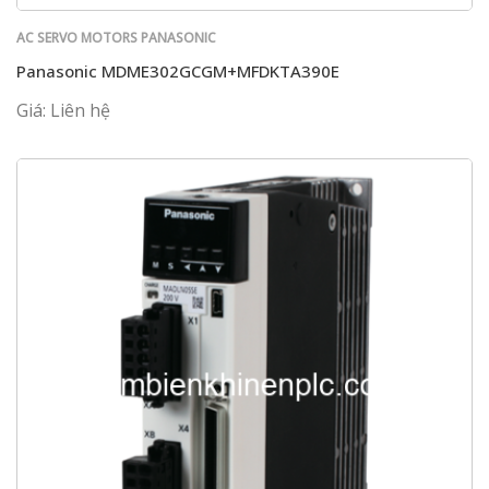
AC SERVO MOTORS PANASONIC
Panasonic MDME302GCGM+MFDKTA390E
Giá: Liên hệ