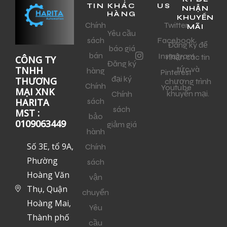
TIN
KHÁC
US
NHẬN
HÀNG
KHUYẾN
Chính
Twitter
MÃI
Yêu cầu
sách
Facebook
Đăng ký để
báo giá
bán
Instagram
nhận các tin
CÔNG TY
Đăng ký
tức và
TNHH
hàng
Pinterest
đại ký
THƯƠNG
chương trình
Chính
Youtube
MẠI XNK
khuyến mại.
Chính
sách
HARITA
sách
MST :
bảo
0109063449
giảm giá
hành
Số 3E, tổ 9A,
Chính
Phường
sách
Hoàng Văn
vận
Thụ, Quận
chuyển
Hoàng Mai,
Yêu
Thành phố
cầu