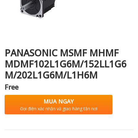
i XNK
PANASONIC MSMF MHMF
MDMF102L1G6M/152LL1G6
M/202L1G6M/L1H6M
Free
MUA NGAY
Gọi điện xác nhận và giao hàng tận nơi