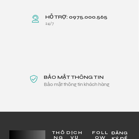
HỖ TRỢ: 0975.000.565
24/7
BẢO MẬT THÔNG TIN
Bảo mật thông tin khách hàng
THÔ
DỊCH
FOLL
ĐĂNG
NG
VỤ
OW
KÝ ĐỂ