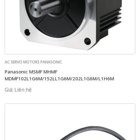
AC SERVO MOTORS PANASONIC
Panasonic MSMF MHMF
MDMF102L1G6M/152LL1G6M/202L1G6M/L1H6M
Giá: Liên hệ