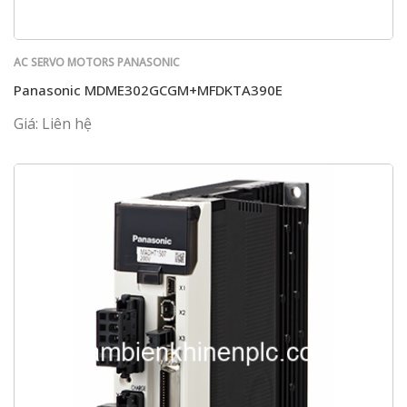
AC SERVO MOTORS PANASONIC
Panasonic MDME302GCGM+MFDKTA390E
Giá: Liên hệ