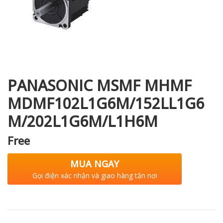
i XNK
PANASONIC MSMF MHMF
MDMF102L1G6M/152LL1G6
M/202L1G6M/L1H6M
Free
MUA NGAY
Gọi điện xác nhận và giao hàng tận nơi