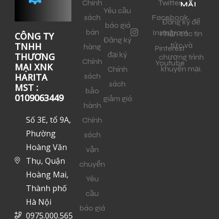
Chính
Twitter
MÃI
Yêu cầu
sách
Facebook
Đăng ký để
báo giá
bán
Instagram
nhận các tin
CÔNG TY
Đăng ký
tức và
TNHH
hàng
Pinterest
đại ký
THƯƠNG
chương trình
Chính
Youtube
MẠI XNK
khuyến mại.
Chính
sách
HARITA
sách
MST :
bảo
0109063449
giảm giá
hành
Số 3E, tổ 9A,
Chính
Phường
sách
Hoàng Văn
vận
Thụ, Quận
chuyển
Hoàng Mai,
Yêu
Thành phố
cầu
Hà Nội
báo giá
0975.000.565