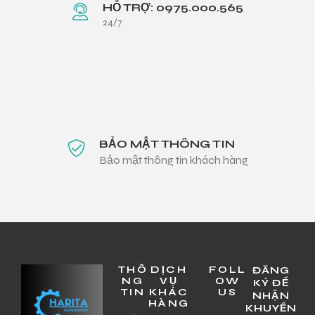
HỖ TRỢ: 0975.000.565
24/7
BẢO MẬT THÔNG TIN
Bảo mật thông tin khách hàng
THÔ
DỊCH
FOLL
ĐĂNG
NG
VỤ
OW
KÝ ĐỂ
TIN
KHÁC
US
NHẬN
HÀNG
KHUYẾN