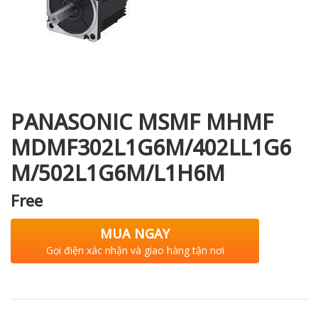
i XNK
PANASONIC MSMF MHMF
MDMF302L1G6M/402LL1G6
M/502L1G6M/L1H6M
Free
MUA NGAY
Gọi điện xác nhận và giao hàng tận nơi