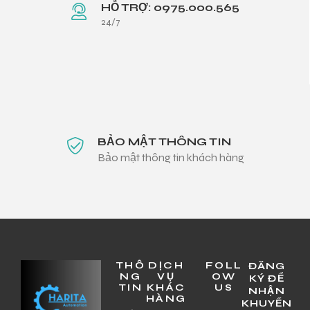
HỖ TRỢ: 0975.000.565
24/7
BẢO MẬT THÔNG TIN
Bảo mật thông tin khách hàng
THÔ
DỊCH
FOLL
ĐĂNG
NG
VỤ
OW
KÝ ĐỂ
TIN
KHÁC
US
NHẬN
HÀNG
KHUYẾN