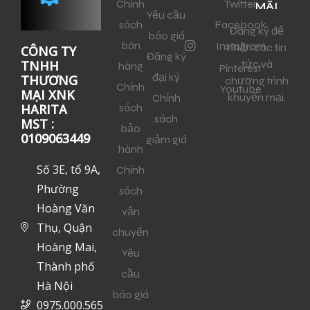
Chính
Twitter
MÃI
Yêu cầu
sách
Facebook
Đăng ký để
báo giá
bán
Instagram
nhận các tin
CÔNG TY
Đăng ký
tức và
TNHH
hàng
Pinterest
đại ký
THƯƠNG
chương trình
Chính
Youtube
MẠI XNK
khuyến mại.
Chính
sách
HARITA
sách
MST :
bảo
0109063449
giảm giá
hành
Số 3E, tổ 9A,
Chính
Phường
sách
Hoàng Văn
vận
Thụ, Quận
chuyển
Hoàng Mai,
Yêu
Thành phố
cầu
Hà Nội
báo giá
0975.000.565