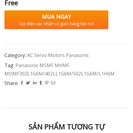
Free
MUA NGAY
Gọi điện xác nhận và giao hàng tận nơi
Category:
AC Servo Motors Panasonic
Tag:
Panasonic MSMF MHMF
MDMF302L1G6M/402LL1G6M/502L1G6M/L1H6M
Share:
SẢN PHẨM TƯƠNG TỰ