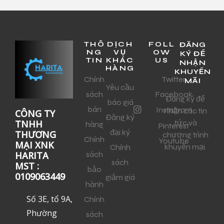
THÔ
DỊCH
FOLL
ĐĂNG
NG
VỤ
OW
KÝ ĐỂ
TIN
KHÁC
US
NHẬN
HÀNG
KHUYẾN
Chính
Twitter
MÃI
Yêu cầu
sách
Facebook
Đăng ký để
báo giá
bán
Instagram
nhận các tin
CÔNG TY
Đăng ký
tức và
TNHH
hàng
Pinterest
đại ký
THƯƠNG
chương trình
Chính
Youtube
MẠI XNK
khuyến mại.
Chính
sách
HARITA
sách
MST :
bảo
0109063449
giảm giá
hành
Số 3E, tổ 9A,
Chính
Phường
sách