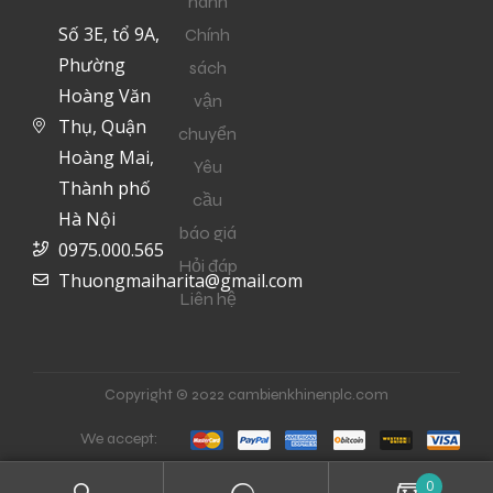
hành
Số 3E, tổ 9A,
Chính
Phường
sách
Hoàng Văn
vận
Thụ, Quận
chuyển
Hoàng Mai,
Yêu
Thành phố
cầu
Hà Nội
báo giá
0975.000.565
Hỏi đáp
Thuongmaiharita@gmail.com
Liên hệ
Copyright © 2022 cambienkhinenplc.com
We accept:
0