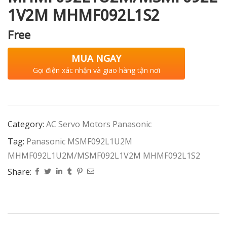
1V2M MHMF092L1S2
Free
MUA NGAY
Gọi điện xác nhận và giao hàng tận nơi
Category:
AC Servo Motors Panasonic
Tag:
Panasonic MSMF092L1U2M
MHMF092L1U2M/MSMF092L1V2M MHMF092L1S2
Share: