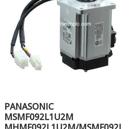
i XNK
PANASONIC
MSMF092L1U2M
MHMF092L1U2M/MSMF092L