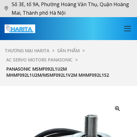
Số 3E, tổ 9A, Phường Hoàng Văn Thụ, Quận Hoàng
Mai, Thành phố Hà Nội
THƯƠNG MẠI HARITA
>
SẢN PHẨM
>
AC SERVO MOTORS PANASONIC
>
PANASONIC MSMF092L1U2M
MHMF092L1U2M/MSMF092L1V2M MHMF092L1S2