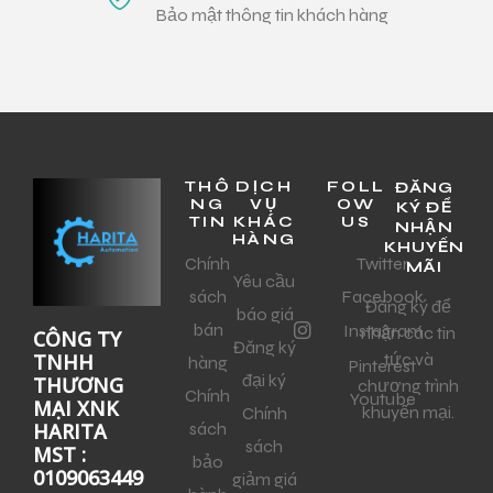
Bảo mật thông tin khách hàng
THÔ
DỊCH
FOLL
ĐĂNG
NG
VỤ
OW
KÝ ĐỂ
TIN
KHÁC
US
NHẬN
HÀNG
KHUYẾN
Chính
Twitter
MÃI
Yêu cầu
sách
Facebook
Đăng ký để
báo giá
bán
Instagram
nhận các tin
CÔNG TY
Đăng ký
tức và
TNHH
hàng
Pinterest
đại ký
THƯƠNG
chương trình
Chính
Youtube
MẠI XNK
khuyến mại.
Chính
sách
HARITA
sách
MST :
bảo
0109063449
giảm giá