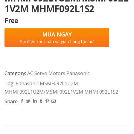
1V2M MHMF092L1S2
Free
MUA NGAY
Gọi điện xác nhận và giao hàng tận nơi
Category:
AC Servo Motors Panasonic
Tag:
Panasonic MSMF092L1U2M
MHMF092L1U2M/MSMF092L1V2M MHMF092L1S2
Share: