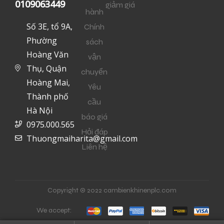
0109063449
giảm giá
hành
Số 3E, tổ 9A,
Chính
Phường
sách
Hoàng Văn
vận
Thụ, Quận
chuyển
Hoàng Mai,
Yêu
Thành phố
cầu
Hà Nội
báo giá
0975.000.565
Hỏi đáp
Thuongmaiharita@gmail.com
Liên hệ
Copyright © 2022 cambienkhinenplc.com
We accept: