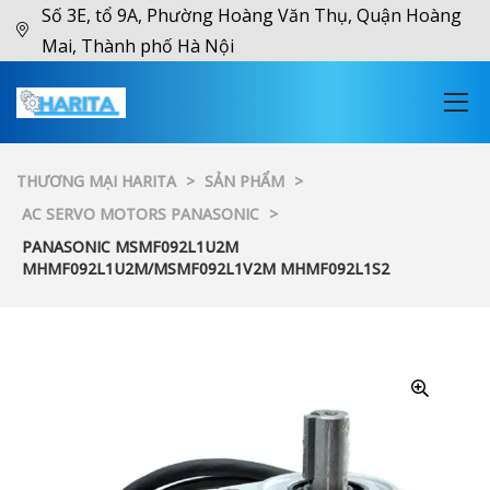
Số 3E, tổ 9A, Phường Hoàng Văn Thụ, Quận Hoàng
Mai, Thành phố Hà Nội
THƯƠNG MẠI HARITA
>
SẢN PHẨM
>
AC SERVO MOTORS PANASONIC
>
PANASONIC MSMF092L1U2M
MHMF092L1U2M/MSMF092L1V2M MHMF092L1S2