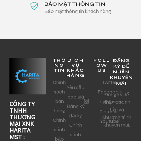
BẢO MẬT THÔNG TIN
Bảo mật thông tin khách hàng
THÔ
DỊCH
FOLL
ĐĂNG
NG
VỤ
OW
KÝ ĐỂ
TIN
KHÁC
US
NHẬN
HÀNG
KHUYẾN
Chính
Twitter
MÃI
Yêu cầu
sách
Facebook
Đăng ký để
báo giá
bán
Instagram
nhận các tin
CÔNG TY
Đăng ký
tức và
TNHH
hàng
Pinterest
đại ký
THƯƠNG
chương trình
Chính
Youtube
MẠI XNK
khuyến mại.
Chính
sách
HARITA
sách
MST :
bảo