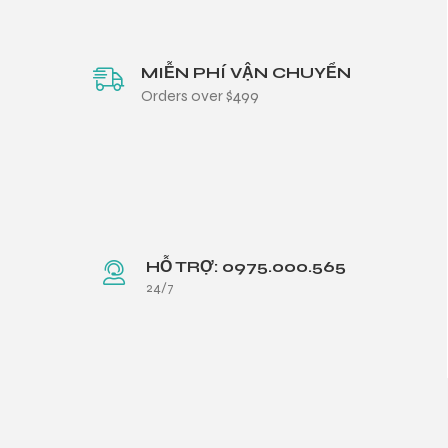
MIỄN PHÍ VẬN CHUYỂN
Orders over $499
HỖ TRỢ: 0975.000.565
24/7