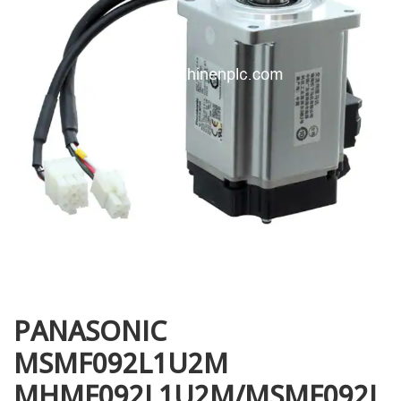
i XNK
PANASONIC
MSMF092L1U2M
MHMF092L1U2M/MSMF092L