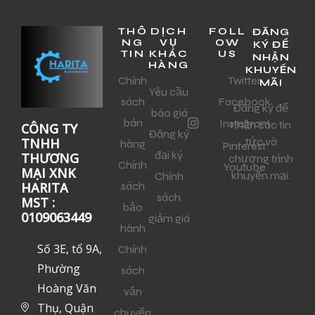
THÔ
DỊCH
FOLL
ĐĂNG
NG
VỤ
OW
KÝ ĐỂ
TIN
KHÁC
US
NHẬN
HÀNG
KHUYẾN
Chính
Twitter
MÃI
Yêu cầu
sách
Facebook
Đăng ký để
báo giá
bán
Instagram
nhận các tin
CÔNG TY
Đăng ký
tức và
TNHH
hàng
Pinterest
đại ký
THƯƠNG
chương trình
Chính
Youtube
MẠI XNK
khuyến mại.
Chính
sách
HARITA
sách
MST :
bảo
0109063449
giảm giá
hành
Số 3E, tổ 9A,
Chính
Phường
sách
Hoàng Văn
vận
Thụ, Quận
chuyển