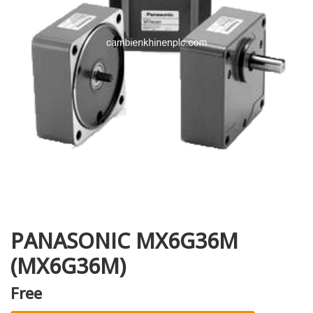
i XNK
PANASONIC MX6G36M
(MX6G36M)
Free