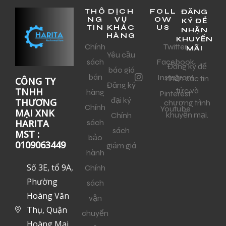
THÔ
DỊCH
FOLL
ĐĂNG
NG
VỤ
OW
KÝ ĐỂ
TIN
KHÁC
US
NHẬN
HÀNG
KHUYẾN
Chính
Twitter
MÃI
Yêu cầu
sách
Facebook
Đăng ký để
báo giá
bán
Instagram
nhận các tin
CÔNG TY
Đăng ký
tức và
TNHH
hàng
Pinterest
đại ký
THƯƠNG
chương trình
Chính
Youtube
MẠI XNK
khuyến mại.
Chính
sách
HARITA
sách
MST :
bảo
0109063449
giảm giá
hành
Số 3E, tổ 9A,
Chính
Phường
sách
Hoàng Văn
vận
Thụ, Quận
chuyển
Hoàng Mai,