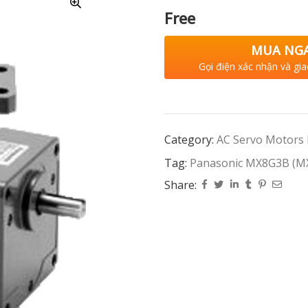
Free
MUA NG
Gọi điện xác nhận và gia
Category:
AC Servo Motors
Tag:
Panasonic MX8G3B (M
Share: