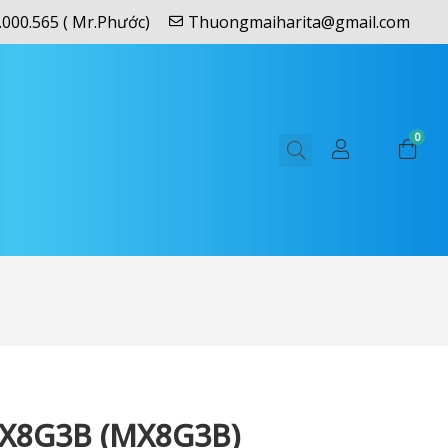
.000.565 ( Mr.Phước)
Thuongmaiharita@gmail.com
0
X8G3B (MX8G3B)