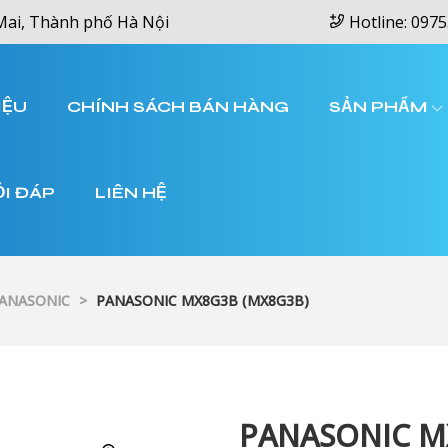
Mai, Thành phố Hà Nội
Hotline: 0975
IỆU
CHÍNH SÁCH BÁN HÀNG
SẢN PHẨM
ỎI ĐÁP
LIÊN HỆ
PANASONIC
>
PANASONIC MX8G3B (MX8G3B)
PANASONIC M