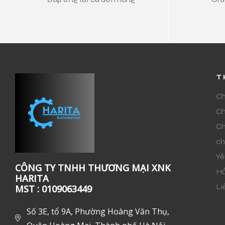
T
Ch
Ch
Ch
ch
Yê
CÔNG TY TNHH THƯƠNG MẠI XNK
Hỏ
HARITA
Li
MST : 0109063449
Số 3E, tổ 9A, Phường Hoàng Văn Thụ,