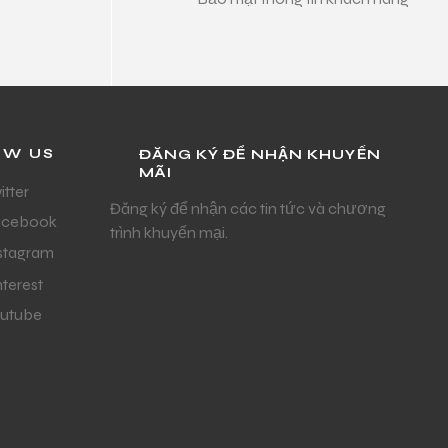
OW US
ĐĂNG KÝ ĐỂ NHẬN KHUYẾN
MÃI
itter
Đăng ký để nhận các tin tức và chương
acebook
trình khuyến mại.
stagram
nterest
utube