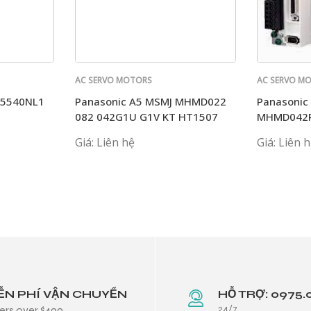
AC SERVO MOTORS
AC SERVO M
PANASONIC
PANASONIC
T5540NL1
Panasonic A5 MSMJ MHMD022
Panasonic
082 042G1U G1V KT HT1507
MHMD042
P1C MHMJ
Giá: Liên hệ
Giá: Liên 
ỄN PHÍ VẬN CHUYỂN
HỖ TRỢ: 0975.
24/7
ers over $499