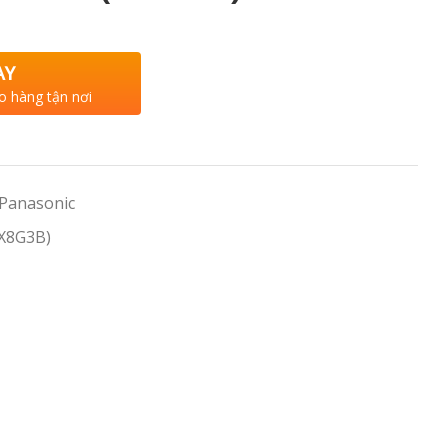
AY
o hàng tận nơi
 Panasonic
X8G3B)