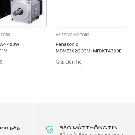
OTORS
AC SERVO MOTORS
PANASONIC
 A4 400W
Panasonic
P1V
MDME302GCGM+MFDKTA390E
hệ
Giá: Liên hệ
000.565
BẢO MẬT THÔNG TIN
Bảo mật thông tin khách hàng