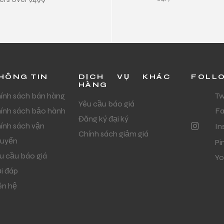
HÔNG TIN
DỊCH VỤ KHÁC
FOLL
HÀNG
ính sách bán hàng
Tw
Yêu cầu báo giá
ính sách bảo hành
F
Đăng ký đại ký
ính sách vận
In
Chính sách giảm giá
uyển
Pi
u cầu báo giá
Yo
i đáp
ên hệ