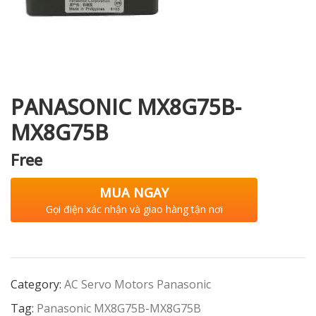
i XNK
PANASONIC MX8G75B-
MX8G75B
Free
MUA NGAY
Gọi điện xác nhận và giao hàng tận nơi
Category:
AC Servo Motors Panasonic
Tag:
Panasonic MX8G75B-MX8G75B