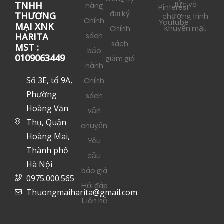
tức và
TNHH
hàng
Pinterest
đại ký
THƯƠNG
chương trình
Chính
Youtube
MẠI XNK
khuyến mại.
Chính
sách
HARITA
sách
MST :
bảo
0109063449
giảm giá
hành
Số 3E, tổ 9A,
Chính
Phường
sách
Hoàng Văn
vận
Thụ, Quận
chuyển
Hoàng Mai,
Yêu
Thành phố
cầu
Hà Nội
báo giá
0975.000.565
Hỏi đáp
Thuongmaiharita@gmail.com
Liên hệ