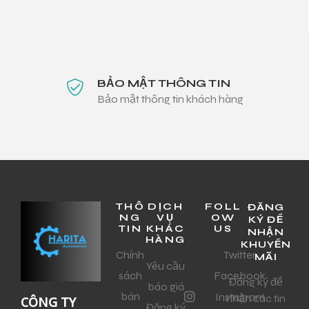
BẢO MẬT THÔNG TIN
Bảo mật thông tin khách hàng
THÔ
DỊCH
FOLL
ĐĂNG
NG
VỤ
OW
KÝ ĐỂ
TIN
KHÁC
US
NHẬN
HÀNG
KHUYẾN
Chính
Twitter
MÃI
Yêu cầu
sách
Facebook
Đăng ký để
báo giá
bán
Instagram
nhận các tin
CÔNG TY
Đăng ký