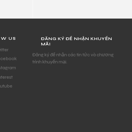
OW US
ĐĂNG KÝ ĐỂ NHẬN KHUYẾN
MÃI
itter
Đăng ký để nhận các tin tức và chương
acebook
trình khuyến mại.
stagram
nterest
utube