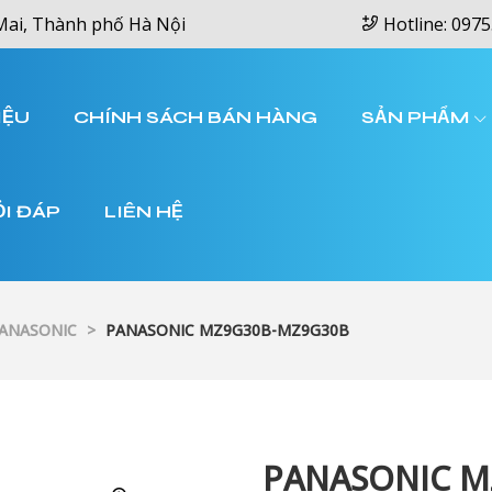
Mai, Thành phố Hà Nội
Hotline: 0975
IỆU
CHÍNH SÁCH BÁN HÀNG
SẢN PHẨM
ỎI ĐÁP
LIÊN HỆ
PANASONIC
>
PANASONIC MZ9G30B-MZ9G30B
PANASONIC M