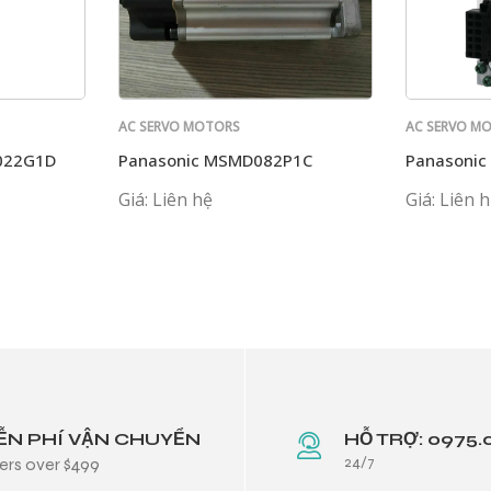
AC SERVO MOTORS
AC SERVO M
PANASONIC
PANASONIC
022G1D
Panasonic MSMD082P1C
Panasonic
Giá: Liên hệ
Giá: Liên 
ỄN PHÍ VẬN CHUYỂN
HỖ TRỢ: 0975.
24/7
ers over $499