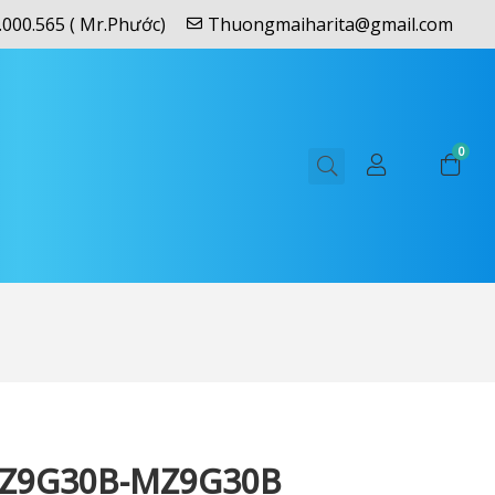
.000.565 ( Mr.Phước)
Thuongmaiharita@gmail.com
0
Z9G30B-MZ9G30B