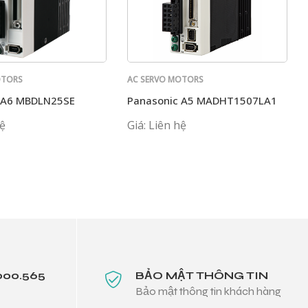
OTORS
AC SERVO MOTORS
PANASONIC
 A6 MBDLN25SE
Panasonic A5 MADHT1507LA1
hệ
Giá: Liên hệ
000.565
BẢO MẬT THÔNG TIN
Bảo mật thông tin khách hàng