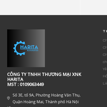
T
Ch
Ch
Ch
ch
Yê
CÔNG TY TNHH THƯƠNG MẠI XNK
Hỏ
HARITA
Li
MST : 0109063449
Số 3E, tổ 9A, Phường Hoàng Văn Thụ,
Quận Hoàng Mai, Thành phố Hà Nội