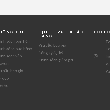
HÔNG TIN
DỊCH VỤ KHÁC
FOLL
HÀNG
ính sách bán hàng
Tw
Yêu cầu báo giá
ính sách bảo hành
F
Đăng ký đại ký
ính sách vận
In
Chính sách giảm giá
uyển
Pi
u cầu báo giá
Yo
i đáp
ên hệ