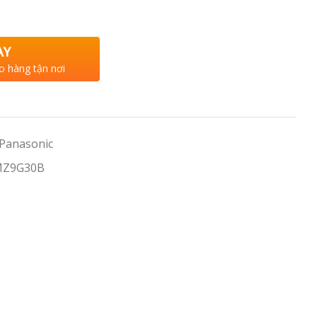
AY
o hàng tận nơi
 Panasonic
MZ9G30B