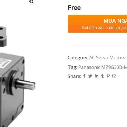
Free
MUA NG
Gọi điện xác nhận và gia
Category:
AC Servo Motors
Tag:
Panasonic MZ9G30B-
Share: