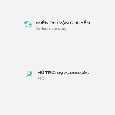
MIỄN PHÍ VẬN CHUYỂN
Orders over $499
HỖ TRỢ: 0975.000.565
24/7