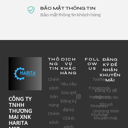
BẢO MẬT THÔNG TIN
Bảo mật thông tin khách hàng
THÔ
DỊCH
FOLL
ĐĂNG
NG
VỤ
OW
KÝ ĐỂ
TIN
KHÁC
US
NHẬN
HÀNG
KHUYẾN
Chính
Twitter
MÃI
Yêu cầu
sách
Facebook
Đăng ký để
báo giá
bán
Instagram
nhận các tin
CÔNG TY
Đăng ký
tức và
TNHH
hàng
Pinterest
đại ký
THƯƠNG
chương trình
Chính
Youtube
MẠI XNK
khuyến mại.
Chính
sách
HARITA
sách