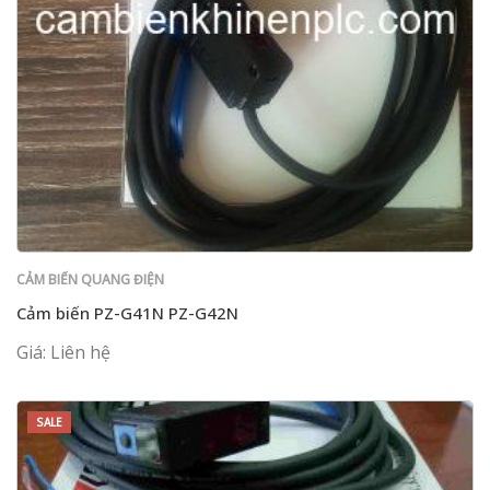
CẢM BIẾN QUANG ĐIỆN
Cảm biến PZ-G41N PZ-G42N
Giá: Liên hệ
SALE