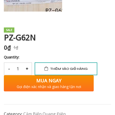
i XNK
SALE
PZ-G62N
0
₫
1
₫
Quantity:
-
+
THÊM VÀO GIỎ HÀNG
MUA NGAY
Gọi điện xác nhận và giao hàng tận nơi
Category:
Cảm Biến Quang Điện