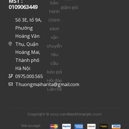
MST :
bảo
0109063449
giảm giá
hành
Số 3E, tổ 9A,
Chính
Phường
sách
Hoàng Văn
vận
Thụ, Quận
chuyển
Hoàng Mai,
Yêu
Thành phố
cầu
Hà Nội
báo giá
0975.000.565
Hỏi đáp
Thuongmaiharita@gmail.com
Liên hệ
Copyright © 2022 cambienkhinenplc.com
We accept: