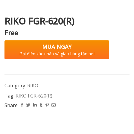
RIKO FGR-620(R)
i XNK
Free
MUA NGAY
Gọi điện xác nhận và giao hàng tận nơi
Category:
RIKO
Tag:
RIKO FGR-620(R)
Share: