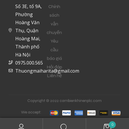
Số 3E, tổ 9A,
Chính
Phường
sách
Hoàng Văn
vận
Thụ, Quận
chuyển
Hoàng Mai,
Yêu
Thành phố
cầu
Hà Nội
báo giá
0975.000.565
Hỏi đáp
Thuongmaiharita@gmail.com
Liên hệ
Copyright © 2022 cambienkhinenplc.com
We accept:
0