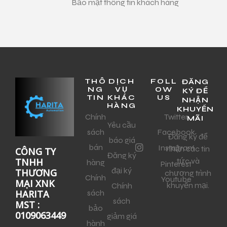
Bảo mật thông tin khách hàng
THÔ
DỊCH
FOLL
ĐĂNG
NG
VỤ
OW
KÝ ĐỂ
TIN
KHÁC
US
NHẬN
HÀNG
KHUYẾN
Chính
Twitter
MÃI
Yêu cầu
sách
Facebook
Đăng ký để
báo giá
bán
Instagram
nhận các tin
CÔNG TY
Đăng ký
tức và
TNHH
hàng
Pinterest
đại ký
THƯƠNG
chương trình
Chính
Youtube
MẠI XNK
khuyến mại.
Chính
sách
HARITA
sách
MST :
bảo
0109063449
giảm giá
hành