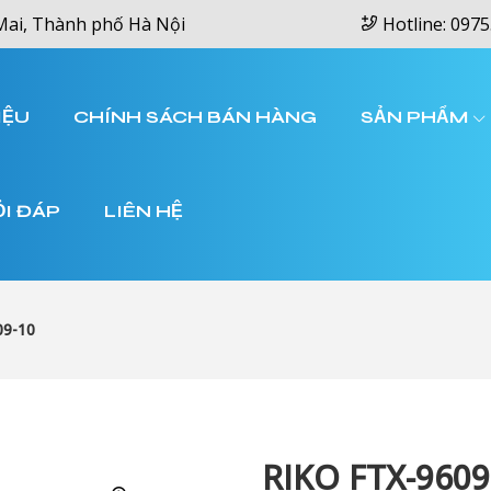
Mai, Thành phố Hà Nội
Hotline: 0975
IỆU
CHÍNH SÁCH BÁN HÀNG
SẢN PHẨM
ỎI ĐÁP
LIÊN HỆ
09-10
RIKO FTX-9609