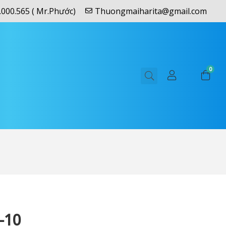
.000.565 ( Mr.Phước)
Thuongmaiharita@gmail.com
0
-10