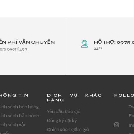
ỄN PHÍ VẬN CHUYỂN
HỖ TRỢ: 0975.
24/7
ers over $499
HÔNG TIN
DỊCH VỤ KHÁC
FOLL
HÀNG
ính sách bán hàng
Tw
Yêu cầu báo giá
ính sách bảo hành
F
Đăng ký đại ký
ính sách vận
In
Chính sách giảm giá
uyển