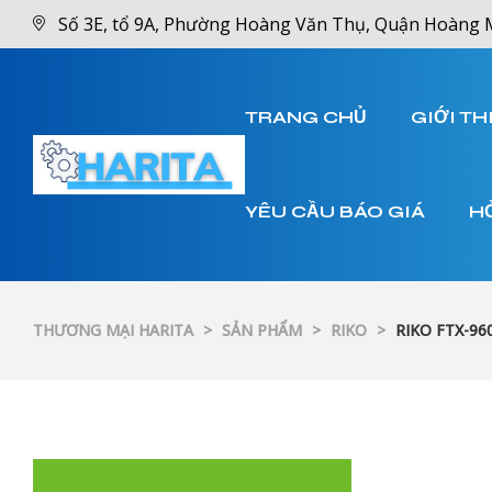
Số 3E, tổ 9A, Phường Hoàng Văn Thụ, Quận Hoàng 
TRANG CHỦ
GIỚI TH
YÊU CẦU BÁO GIÁ
H
THƯƠNG MẠI HARITA
>
SẢN PHẨM
>
RIKO
>
RIKO FTX-96