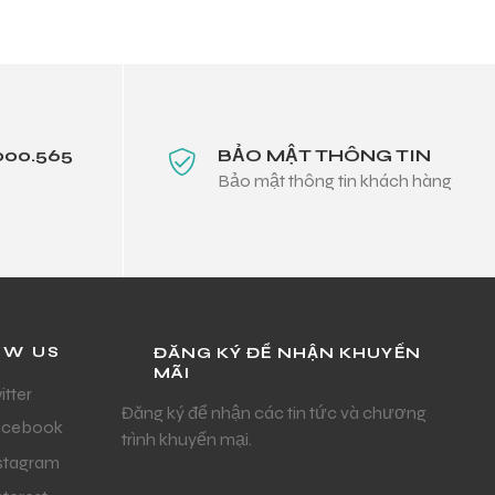
000.565
BẢO MẬT THÔNG TIN
Bảo mật thông tin khách hàng
OW US
ĐĂNG KÝ ĐỂ NHẬN KHUYẾN
MÃI
itter
Đăng ký để nhận các tin tức và chương
acebook
trình khuyến mại.
stagram