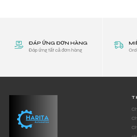
ĐÁP ỨNG ĐƠN HÀNG
MI
Đáp ứng tất cả đơn hàng
Ord
T
Ch
Ch
Ch
ch