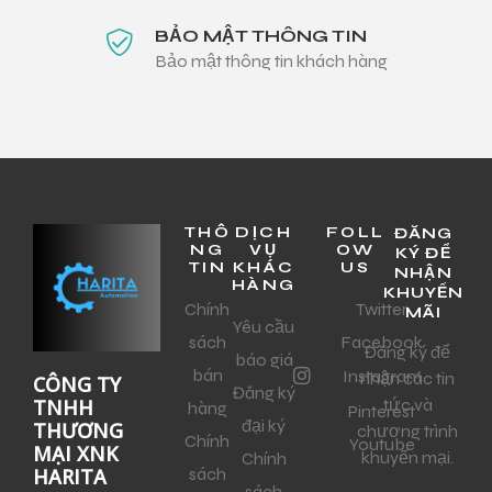
BẢO MẬT THÔNG TIN
Bảo mật thông tin khách hàng
THÔ
DỊCH
FOLL
ĐĂNG
NG
VỤ
OW
KÝ ĐỂ
TIN
KHÁC
US
NHẬN
HÀNG
KHUYẾN
Chính
Twitter
MÃI
Yêu cầu
sách
Facebook
Đăng ký để
báo giá
bán
Instagram
nhận các tin
CÔNG TY
Đăng ký
tức và
TNHH
hàng
Pinterest
đại ký
THƯƠNG
chương trình
Chính
Youtube
MẠI XNK
khuyến mại.
Chính
sách
HARITA
sách