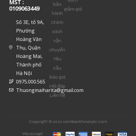
MST :
bảo
0109063449
giảm giá
hành
Số 3E, tổ 9A,
Chính
Phường
sách
Hoàng Văn
vận
Thụ, Quận
chuyển
Hoàng Mai,
Yêu
Thành phố
cầu
Hà Nội
báo giá
0975.000.565
Hỏi đáp
Thuongmaiharita@gmail.com
Liên hệ
Copyright © 2022 cambienkhinenplc.com
We accept: