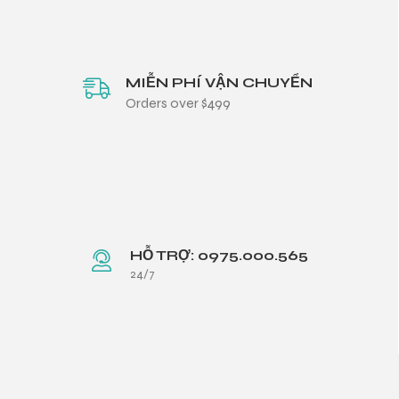
MIỄN PHÍ VẬN CHUYỂN
Orders over $499
HỖ TRỢ: 0975.000.565
24/7