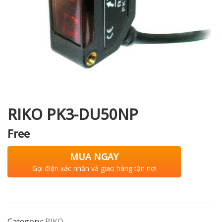
i XNK
RIKO PK3-DU50NP
Free
MUA NGAY
Gọi điện xác nhận và giao hàng tận nơi
Category:
RIKO