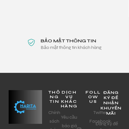
BẢO MẬT THÔNG TIN
Bảo mật thông tin khách hàng
THÔ
DỊCH
FOLL
ĐĂNG
NG
VỤ
OW
KÝ ĐỂ
TIN
KHÁC
US
NHẬN
HÀNG
KHUYẾN
Chính
Twitter
MÃI
Yêu cầu
sách
Facebook
Đăng ký để
báo giá