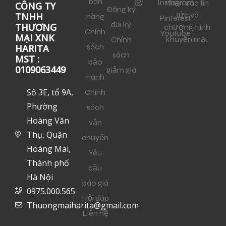
bán
Instagram
nhận các tin
CÔNG TY
Đăng ký
tức và
TNHH
hàng
Pinterest
đại ký
THƯƠNG
chương trình
Chính
Youtube
MẠI XNK
khuyến mại.
Chính
sách
HARITA
sách
MST :
bảo
0109063449
giảm giá
hành
Số 3E, tổ 9A,
Chính
Phường
sách
Hoàng Văn
vận
Thụ, Quận
chuyển
Hoàng Mai,
Yêu
Thành phố
cầu
Hà Nội
báo giá
0975.000.565
Hỏi đáp
Thuongmaiharita@gmail.com
Liên hệ