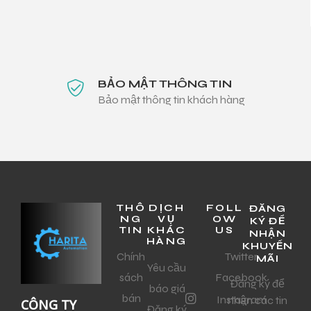
BẢO MẬT THÔNG TIN
Bảo mật thông tin khách hàng
THÔ
DỊCH
FOLL
ĐĂNG
NG
VỤ
OW
KÝ ĐỂ
TIN
KHÁC
US
NHẬN
HÀNG
KHUYẾN
Chính
Twitter
MÃI
Yêu cầu
sách
Facebook
Đăng ký để
báo giá
bán
Instagram
nhận các tin
CÔNG TY
Đăng ký