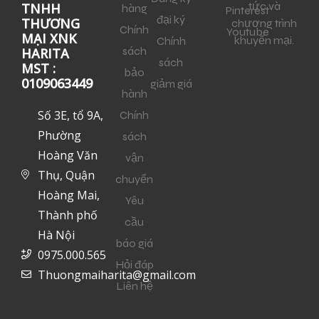
tức và
TNHH
hàng
Pinterest
đại ký
THƯƠNG
chương trình
Chính
Youtube
MẠI XNK
khuyến mại.
Chính
sách
HARITA
sách
MST :
bảo
0109063449
giảm giá
hành
Số 3E, tổ 9A,
Chính
Phường
sách
Hoàng Văn
vận
Thụ, Quận
chuyển
Hoàng Mai,
Yêu
Thành phố
cầu
Hà Nội
báo giá
0975.000.565
Hỏi đáp
Thuongmaiharita@gmail.com
Liên hệ