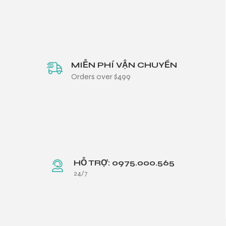
MIỄN PHÍ VẬN CHUYỂN
Orders over $499
HỖ TRỢ: 0975.000.565
24/7