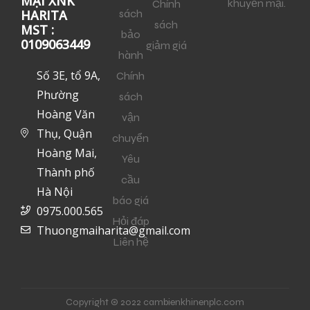
MẠI XNK
khuyến mại.
Chính
sách
HARITA
sách
MST :
bảo
0109063449
giảm giá
hành
Số 3E, tổ 9A,
Chính
Phường
sách
Hoàng Văn
vận
Thụ, Quận
chuyển
Hoàng Mai,
Yêu
Thành phố
cầu
Hà Nội
báo giá
0975.000.565
Hỏi đáp
Thuongmaiharita@gmail.com
Liên hệ
Copyright © 2022 cambienkhinenplc.com