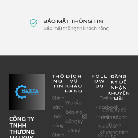
BẢO MẬT THÔNG TIN
Bảo mật thông tin khách hàng
THÔ
DỊCH
FOLL
ĐĂNG
NG
VỤ
OW
KÝ ĐỂ
TIN
KHÁC
US
NHẬN
HÀNG
KHUYẾN
Chính
Twitter
MÃI
Yêu cầu
sách
Facebook
Đăng ký để
báo giá
bán
Instagram
nhận các tin
CÔNG TY
Đăng ký
tức và
TNHH
hàng
Pinterest
đại ký
THƯƠNG
chương trình
Chính
Youtube