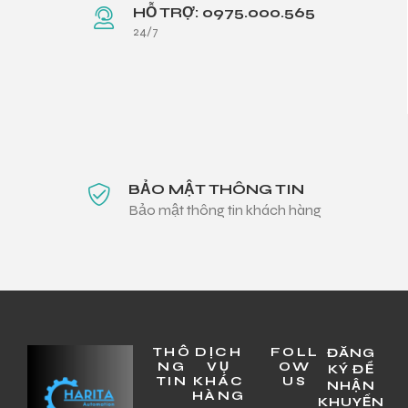
HỖ TRỢ: 0975.000.565
24/7
BẢO MẬT THÔNG TIN
Bảo mật thông tin khách hàng
THÔ
DỊCH
FOLL
ĐĂNG
NG
VỤ
OW
KÝ ĐỂ
TIN
KHÁC
US
NHẬN
HÀNG
KHUYẾN