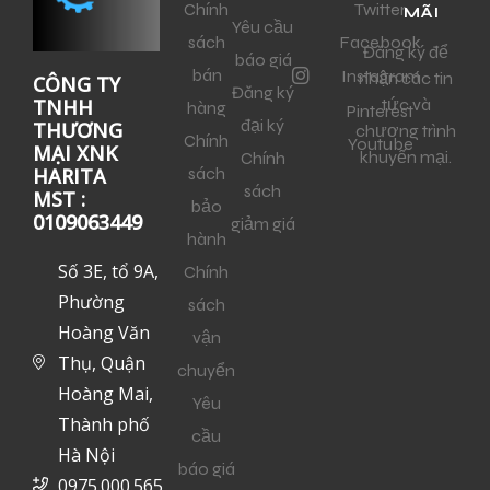
Chính
Twitter
MÃI
Yêu cầu
sách
Facebook
Đăng ký để
báo giá
bán
Instagram
nhận các tin
CÔNG TY
Đăng ký
tức và
TNHH
hàng
Pinterest
đại ký
THƯƠNG
chương trình
Chính
Youtube
MẠI XNK
khuyến mại.
Chính
sách
HARITA
sách
MST :
bảo
0109063449
giảm giá
hành
Số 3E, tổ 9A,
Chính
Phường
sách
Hoàng Văn
vận
Thụ, Quận
chuyển
Hoàng Mai,
Yêu
Thành phố
cầu
Hà Nội
báo giá
0975.000.565