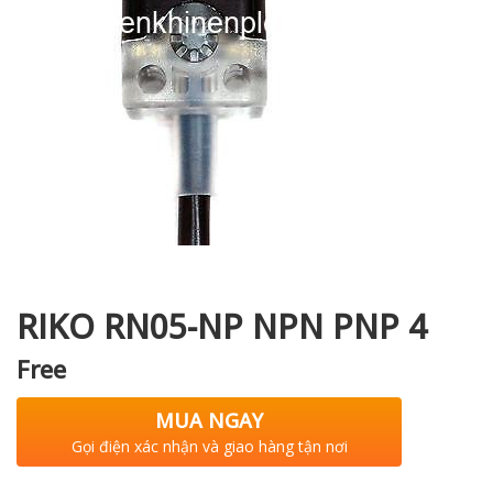
i XNK
RIKO RN05-NP NPN PNP 4
Free
MUA NGAY
Gọi điện xác nhận và giao hàng tận nơi