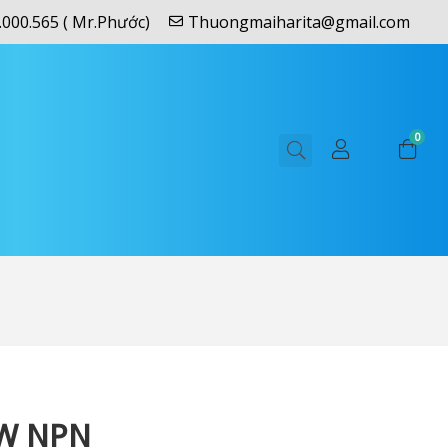
.000.565 ( Mr.Phước)
Thuongmaiharita@gmail.com
0
NW NPN