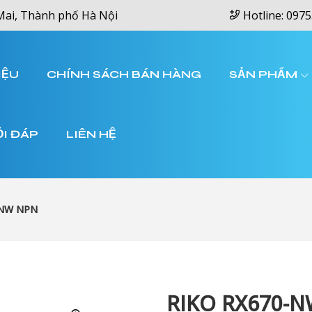
Mai, Thành phố Hà Nội
Hotline: 0975
IỆU
CHÍNH SÁCH BÁN HÀNG
SẢN PHẨM
ỎI ĐÁP
LIÊN HỆ
-NW NPN
RIKO RX670-