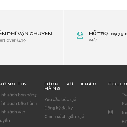
ỄN PHÍ VẬN CHUYỂN
HỖ TRỢ: 0975.
24/7
ers over $499
HÔNG TIN
DỊCH VỤ KHÁC
FOLL
HÀNG
ính sách bán hàng
Tw
Yêu cầu báo giá
ính sách bảo hành
F
Đăng ký đại ký
ính sách vận
In
Chính sách giảm giá
uyển
Pi