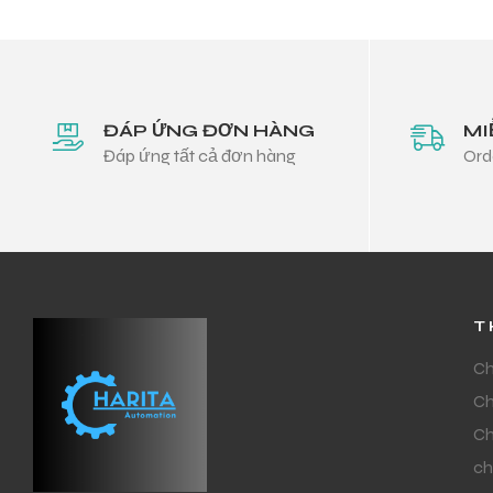
ĐÁP ỨNG ĐƠN HÀNG
MI
Đáp ứng tất cả đơn hàng
Ord
T
Ch
Ch
Ch
ch