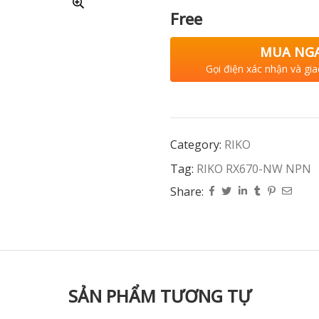
Free
MUA NG
Gọi điện xác nhận và gia
Category:
RIKO
Tag:
RIKO RX670-NW NPN
Share:
SẢN PHẨM TƯƠNG TỰ