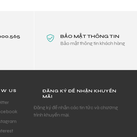
000.565
BẢO MẬT THÔNG TIN
Bảo mật thông tin khách hàng
OW US
ĐĂNG KÝ ĐỂ NHẬN KHUYẾN
MÃI
itter
Đăng ký để nhận các tin tức và chương
acebook
trình khuyến mại.
stagram
nterest