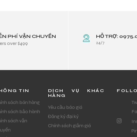
ỄN PHÍ VẬN CHUYỂN
HỖ TRỢ: 0975.
24/7
ers over $499
HÔNG TIN
DỊCH VỤ KHÁC
FOLL
HÀNG
ính sách bán hàng
Tw
Yêu cầu báo giá
ính sách bảo hành
F
Đăng ký đại ký
ính sách vận
In
Chính sách giảm giá
uyển
Pi