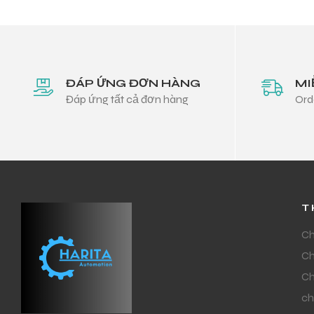
ĐÁP ỨNG ĐƠN HÀNG
MI
Đáp ứng tất cả đơn hàng
Ord
T
Ch
Ch
Ch
ch