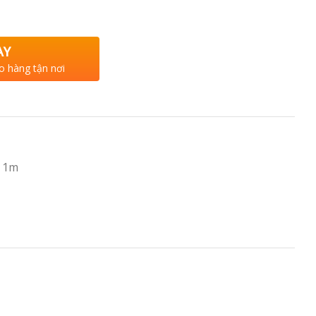
AY
o hàng tận nơi
 1m