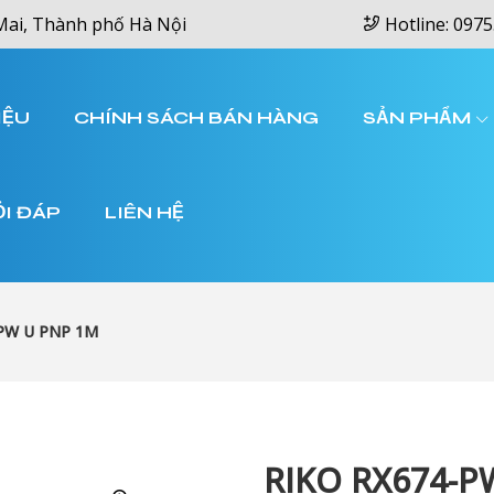
Mai, Thành phố Hà Nội
Hotline: 0975
IỆU
CHÍNH SÁCH BÁN HÀNG
SẢN PHẨM
ỎI ĐÁP
LIÊN HỆ
-PW U PNP 1M
RIKO RX674-P