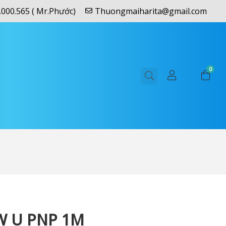
.000.565 ( Mr.Phước)
Thuongmaiharita@gmail.com
0
W U PNP 1M