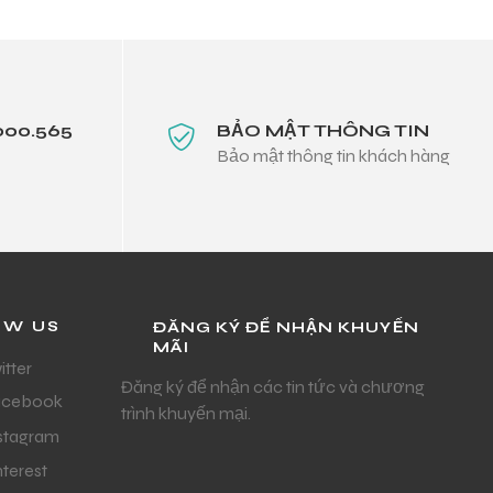
000.565
BẢO MẬT THÔNG TIN
Bảo mật thông tin khách hàng
OW US
ĐĂNG KÝ ĐỂ NHẬN KHUYẾN
MÃI
itter
Đăng ký để nhận các tin tức và chương
acebook
trình khuyến mại.
stagram
nterest