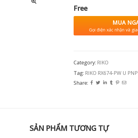
Free
MUA NG
Gọi điện xác nhận và gia
Category:
RIKO
Tag:
RIKO RX674-PW U PNP
Share:
SẢN PHẨM TƯƠNG TỰ