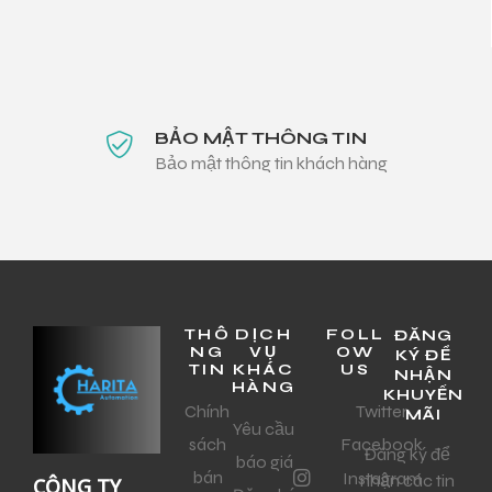
BẢO MẬT THÔNG TIN
Bảo mật thông tin khách hàng
THÔ
DỊCH
FOLL
ĐĂNG
NG
VỤ
OW
KÝ ĐỂ
TIN
KHÁC
US
NHẬN
HÀNG
KHUYẾN
Chính
Twitter
MÃI
Yêu cầu
sách
Facebook
Đăng ký để
báo giá
bán
Instagram
nhận các tin
CÔNG TY