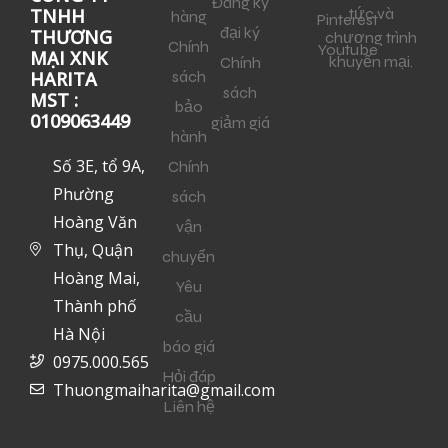
Đăng ký
tức và
TNHH
hàng
Pinterest
đại ký
THƯƠNG
chương trình
Chính
Youtube
MẠI XNK
khuyến mại.
Chính
sách
HARITA
sách
MST :
bảo
0109063449
giảm giá
hành
Số 3E, tổ 9A,
Chính
Phường
sách
Hoàng Văn
vận
Thụ, Quận
chuyển
Hoàng Mai,
Yêu
Thành phố
cầu
Hà Nội
báo giá
0975.000.565
Hỏi đáp
Thuongmaiharita@gmail.com
Liên hệ