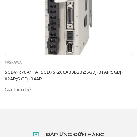
YASKAWA
SGDV-R70A11A ;SGD7S-200A00B202;SGDJ-01AP;SGDJ-
02AP;S GDJ-04AP
Giá: Liên hệ
ĐÁP ỨNG ĐƠN HÀNG