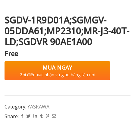
SGDV-1R9D01A;SGMGV-
05DDA61;MP2310;MR-J3-40T-
i XNK
LD;SGDVR 90AE1A00
Free
MUA NGAY
Gọi điện xác nhận và giao hàng tận nơi
Category:
YASKAWA
Share: