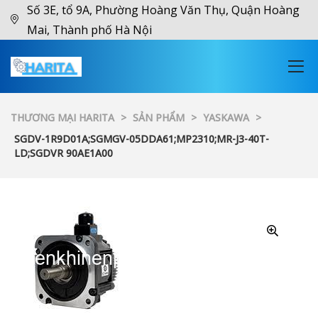
Số 3E, tổ 9A, Phường Hoàng Văn Thụ, Quận Hoàng
Mai, Thành phố Hà Nội
THƯƠNG MẠI HARITA
>
SẢN PHẨM
>
YASKAWA
>
SGDV-1R9D01A;SGMGV-05DDA61;MP2310;MR-J3-40T-
LD;SGDVR 90AE1A00