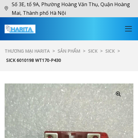
Số 3E, tổ 9A, Phường Hoàng Văn Thụ, Quận Hoàng
Mai, Thành phố Hà Nội
THƯƠNG MẠI HARITA
>
SẢN PHẨM
>
SICK
>
SICK
>
SICK 6010198 WT170-P430