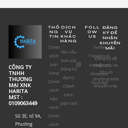
THÔ
DỊCH
FOLL
ĐĂNG
NG
VỤ
OW
KÝ ĐỂ
TIN
KHÁC
US
NHẬN
HÀNG
KHUYẾN
Chính
Twitter
MÃI
Yêu cầu
sách
Facebook
Đăng ký để
báo giá
bán
Instagram
nhận các tin
CÔNG TY
Đăng ký
tức và
TNHH
hàng
Pinterest
đại ký
THƯƠNG
chương trình
Chính
Youtube
MẠI XNK
khuyến mại.
Chính
sách
HARITA
sách
MST :
bảo
0109063449
giảm giá
hành
Số 3E, tổ 9A,
Chính
Phường
sách