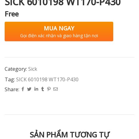
SICK 6010198 WT170-P430
Free
MUA NGAY
Gọi điện xác nhận và giao hàng tận nơi
Category:
Sick
Tag:
SICK 6010198 WT170-P430
Share:
SẢN PHẨM TƯƠNG TỰ